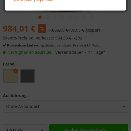
984,01 €
1.083,99 €
(99,98 € gespart)
Skonto-Preis bei Vorkasse: 964,33 € (-2%)
Kostenlose Lieferung
deutschlandweit, Preise inkl. MwSt.
Verfügbar ab
26.08.26
- Versanddauer 7-14 Tage*
Farbe:
Ausführung:
In den
Warenkorb