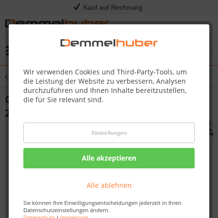
Kauf auf Rechnung
Menü
Wir verwenden Cookies und Third-Party-Tools, um
Übersicht
Flachdachhaus
die Leistung der Website zu verbessern, Analysen
durchzuführen und Ihnen Inhalte bereitzustellen,
Gartenhaus Holz SCHWANDORF 3 2,13 x
die für Sie relevant sind.
2,17 m 19 mm Flachdachhaus
Einstellungen
Alle akzeptieren
Alle ablehnen
Sie können Ihre Einwilligungsentscheidungen jederzeit in Ihren
Datenschutzeinstellungen ändern.
Datenschutz
|
Impressum