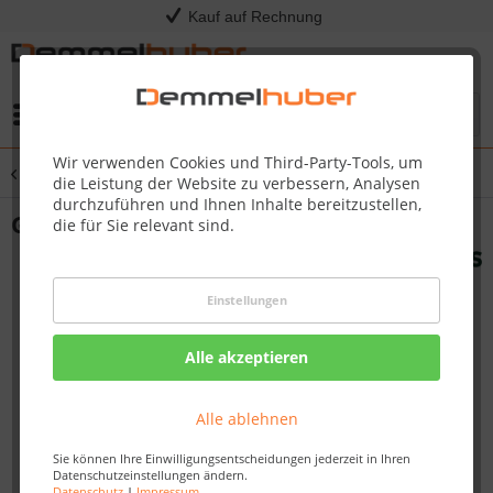
Kauf auf Rechnung
Menü
Wir verwenden Cookies und Third-Party-Tools, um
Übersicht
Grillkota
die Leistung der Website zu verbessern, Analysen
durchzuführen und Ihnen Inhalte bereitzustellen,
Glasdachelement im Tausch
die für Sie relevant sind.
Einstellungen
Alle akzeptieren
Alle ablehnen
Sie können Ihre Einwilligungsentscheidungen jederzeit in Ihren
Datenschutzeinstellungen ändern.
Datenschutz
|
Impressum