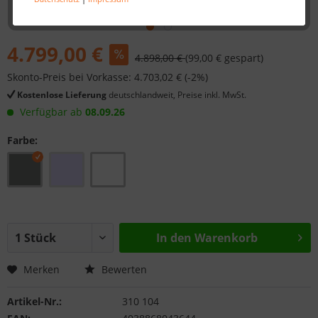
4.799,00 €
4.898,00 €
(99,00 € gespart)
Skonto-Preis bei Vorkasse: 4.703,02 € (-2%)
Kostenlose Lieferung
deutschlandweit, Preise inkl. MwSt.
Verfügbar ab
08.09.26
Farbe:
In den
Warenkorb
Merken
Bewerten
Artikel-Nr.:
310 104