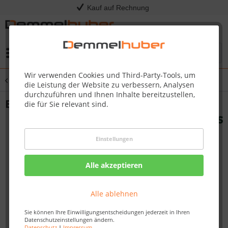
Kauf auf Rechnung
Menü
Wir verwenden Cookies und Third-Party-Tools, um
Übersicht
Pool Modelle
die Leistung der Website zu verbessern, Analysen
durchzuführen und Ihnen Inhalte bereitzustellen,
Badebottich BIBI Ø2,00 m
die für Sie relevant sind.
Einstellungen
Alle akzeptieren
Alle ablehnen
Sie können Ihre Einwilligungsentscheidungen jederzeit in Ihren
Datenschutzeinstellungen ändern.
Datenschutz
|
Impressum