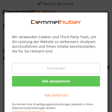
Kauf auf Rechnung
Menü
Wir verwenden Cookies und Third-Party-Tools, um
Übersicht
Sonstige Ersatzteile
die Leistung der Website zu verbessern, Analysen
durchzuführen und Ihnen Inhalte bereitzustellen,
SHIELD HEAT CABINET GREY PRO5 00-1
die für Sie relevant sind.
#N585-0108-GY1SG
Einstellungen
Alle akzeptieren
Alle ablehnen
Sie können Ihre Einwilligungsentscheidungen jederzeit in Ihren
Datenschutzeinstellungen ändern.
Datenschutz
|
Impressum