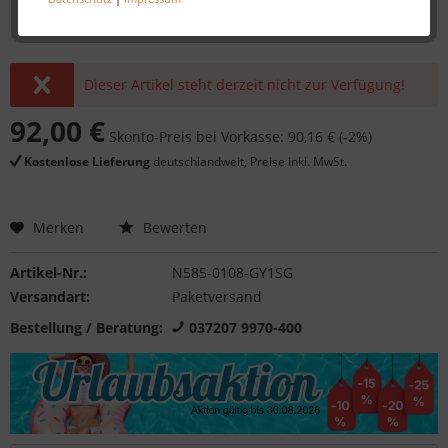
Dieser Artikel steht derzeit nicht zur Verfügung!
92,00 €
Skonto-Preis bei Vorkasse: 90,16 € (-2%)
Kostenlose Lieferung
deutschlandweit, Preise inkl. MwSt.
Merken
Bewerten
Artikel-Nr.:
N585-0108-GY1SG
Versandart:
Paketversand
Bestellung / Beratung:
037207 9970-400