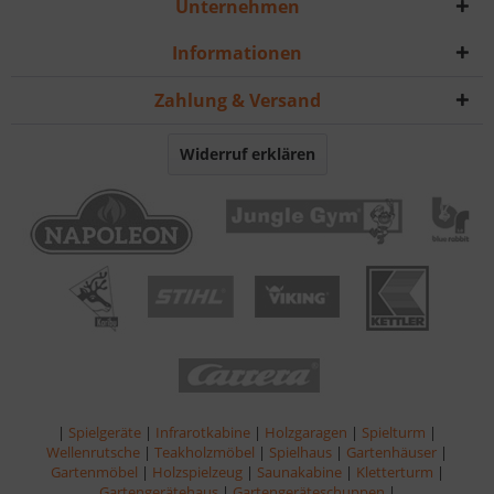
Unternehmen
Informationen
Zahlung & Versand
Widerruf erklären
|
Spielgeräte
|
Infrarotkabine
|
Holzgaragen
|
Spielturm
|
Wellenrutsche
|
Teakholzmöbel
|
Spielhaus
|
Gartenhäuser
|
Gartenmöbel
|
Holzspielzeug
|
Saunakabine
|
Kletterturm
|
Gartengerätehaus
|
Gartengeräteschuppen
|