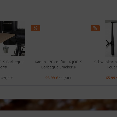
OE´S Barbeque
Kamin 130 cm für 16 JOE´S
Schwenkarm 
ker®
Barbeque Smoker®
Feuer
93,99 €
65,99 
289,90 €
119,90 €