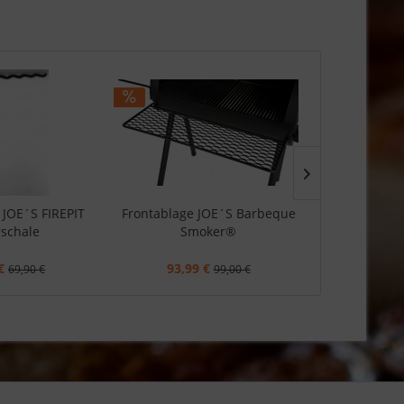
JOE´S FIREPIT
Frontablage JOE´S Barbeque
Windschild 
schale
Smoker®
€
93,99 €
51,40
69,90 €
99,00 €