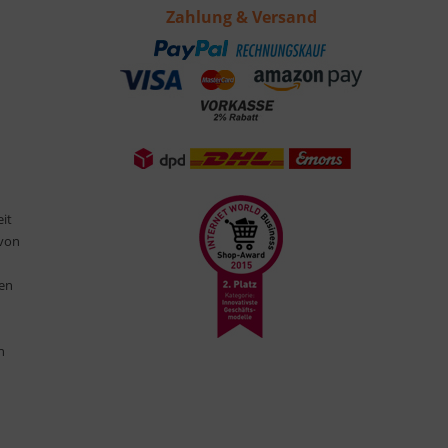
Zahlung & Versand
eit
 von
ten
n