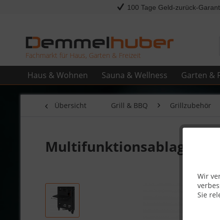
100 Tage Geld-zurück-Garant
Fachmarkt für Haus, Garten & Freizeit
Haus & Wohnen
Sauna & Wellness
Garten & F
Übersicht
Grill & BBQ
Grillzubehör
Multifunktionsablage 
Wir ve
verbes
Sie rel