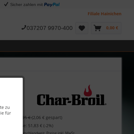
Sicher zahlen mit
Filiale Hainichen
037207 9970-400
0,00 €
te zu
ie für
€
54,95 €
(2,06 € gespart)
 bei Vorkasse: 51,83 € (-2%)
Lieferung
deutschlandweit, Preise inkl. MwSt.