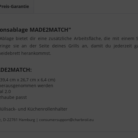
Preis-Garantie
tionsablage MADE2MATCH"
lage bietet dir eine zusätzliche Arbeitsfläche, die mit einem
. Bringe sie an der Seite deines Grills an, damit du jederzei
eidebrett herankommst.
MADE2MATCH:
39,4 cm x 26,7 cm x 6,4 cm)
t herausgenommen werden
al 2.0
tzhaube passt
Müllsack- und Küchenrollenhalter
 4c, D-22761 Hamburg | consumersupport@charbroil.eu