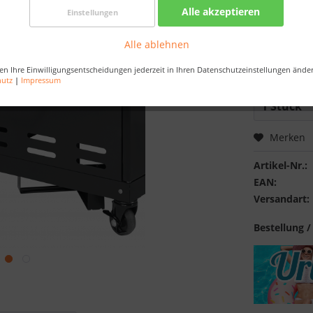
Alle akzeptieren
Einstellungen
Best-Preis-
Nur noch 
Alle ablehnen
Bestellen Sie 
en Ihre Einwilligungsentscheidungen jederzeit in Ihren Datenschutzeinstellungen ände
Sekunden
, da
hutz
|
Impressum
Merken
Artikel-Nr.:
EAN:
Versandart:
Bestellung /