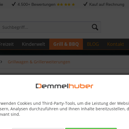
ie
4.500+ Bewertungen
Kauf auf Rechnung
reizeit
Kinderwelt
Grill & BBQ
BLOG
Kontakt
Grillwagen & Grillerweiterungen
MADE2MATCH
rwenden Cookies und Third-Party-Tools, um die Leistung der Websi
sern, Analysen durchzuführen und Ihnen Inhalte bereitzustellen, d
52,89 
evant sind.
Skonto-Preis
Kostenlose 