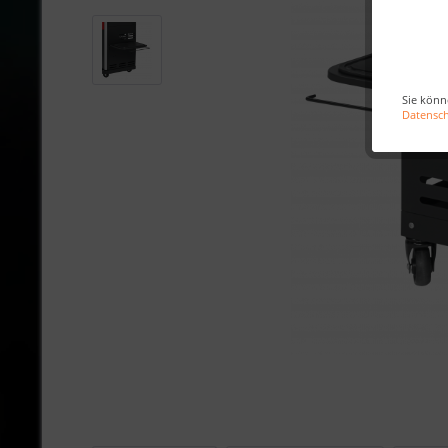
Sie könn
Datensc