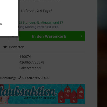
Garantie
3 auf Lager
- Lieferzeit
2-4 Tage
*
innerhalb von
63 Stunden, 43 Minuten und 37
rn.
mit die Bestellung Montag verschickt wird.
In den
Warenkorb
Bewerten
140074
4260657723578
Paketversand
 Beratung:
037207 9970-400