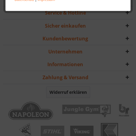
Service & Hotline
Sicher einkaufen
Kundenbewertung
Unternehmen
Informationen
Zahlung & Versand
Widerruf erklären