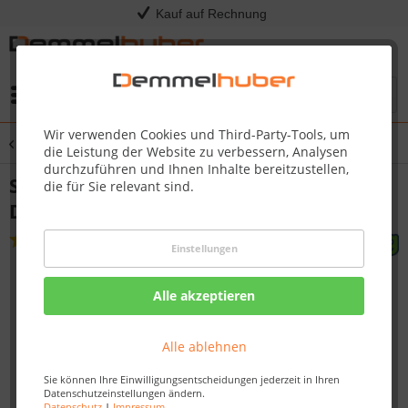
Kauf auf Rechnung
Menü
Wir verwenden Cookies und Third-Party-Tools, um
Übersicht
Spielturm
die Leistung der Website zu verbessern, Analysen
durchzuführen und Ihnen Inhalte bereitzustellen,
Spielturm KIOSK mit Rutsche +
die für Sie relevant sind.
Doppelschaukel
(
9
)
Einstellungen
Alle akzeptieren
Alle ablehnen
Sie können Ihre Einwilligungsentscheidungen jederzeit in Ihren
Datenschutzeinstellungen ändern.
Datenschutz
|
Impressum