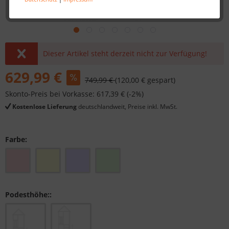
Dieser Artikel steht derzeit nicht zur Verfügung!
629,99 €
749,99 €
(120,00 € gespart)
Skonto-Preis bei Vorkasse: 617,39 € (-2%)
Kostenlose Lieferung
deutschlandweit, Preise inkl. MwSt.
Farbe:
Podesthöhe::