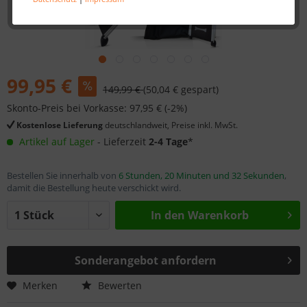
99,95 €
149,99 €
(50,04 € gespart)
Skonto-Preis bei Vorkasse: 97,95 € (-2%)
Kostenlose Lieferung
deutschlandweit, Preise inkl. MwSt.
Artikel auf Lager
- Lieferzeit
2-4 Tage
*
Bestellen Sie innerhalb von
6 Stunden, 20 Minuten und 32 Sekunden
,
damit die Bestellung heute verschickt wird.
In den
Warenkorb
Sonderangebot anfordern
Merken
Bewerten