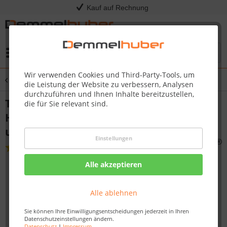
Kauf auf Rechnung
Menü
Wir verwenden Cookies und Third-Party-Tools, um
Übersicht
Tierbedarf
die Leistung der Website zu verbessern, Analysen
durchzuführen und Ihnen Inhalte bereitzustellen,
Teleskop Hunderampe TX+ Auto
die für Sie relevant sind.
Hunderampe für Haustiere, Anti Rutsch
und klappbar
Einstellungen
(
3
)
Alle akzeptieren
Alle ablehnen
Sie können Ihre Einwilligungsentscheidungen jederzeit in Ihren
Datenschutzeinstellungen ändern.
Datenschutz
|
Impressum