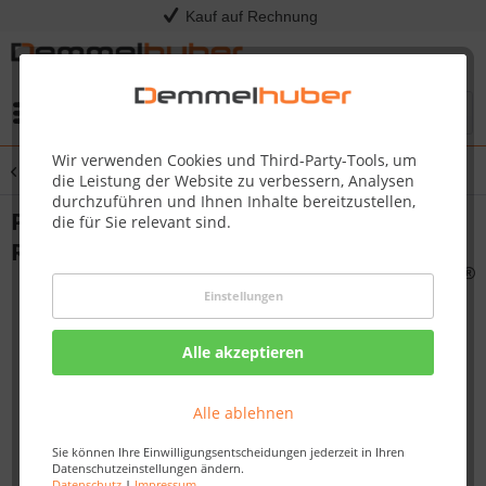
Kauf auf Rechnung
Menü
Wir verwenden Cookies und Third-Party-Tools, um
Übersicht
Haushalt & Handwerk
die Leistung der Website zu verbessern, Analysen
durchzuführen und Ihnen Inhalte bereitzustellen,
Panzerband XPRO 48 mm x 32 m
die für Sie relevant sind.
Reparaturband gewebeverstärkt
Einstellungen
Alle akzeptieren
Alle ablehnen
Sie können Ihre Einwilligungsentscheidungen jederzeit in Ihren
Datenschutzeinstellungen ändern.
Datenschutz
|
Impressum