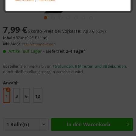
7,99 €
Skonto-Preis bei Vorkasse: 7,83 € (-2%)
Inhalt:
32 m (
0,25 €
/ 1 m)
inkl. MwSt.
zzgl. Versandkosten
Artikel auf Lager
- Lieferzeit
2-4 Tage
*
Bestellen Sie innerhalb von
16 Stunden, 9 Minuten und 37 Sekunden
,
damit die Bestellung morgen verschickt wird.
Anzahl:
1
3
6
12
In den
Warenkorb