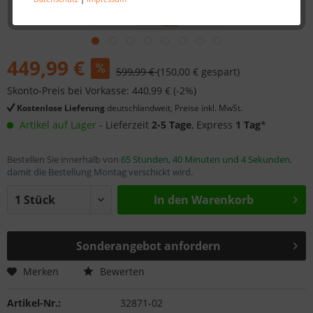
449,99 €
599,99 €
(150,00 € gespart)
Skonto-Preis bei Vorkasse: 440,99 € (-2%)
Kostenlose Lieferung
deutschlandweit, Preise inkl. MwSt.
Artikel auf Lager
- Lieferzeit
2-5 Tage
, Express
1 Tag
*
Bestellen Sie innerhalb von
65 Stunden, 40 Minuten und 4 Sekunden
,
damit die Bestellung Montag verschickt wird.
In den
Warenkorb
Sonderangebot anfordern
Merken
Bewerten
Artikel-Nr.:
32871-02