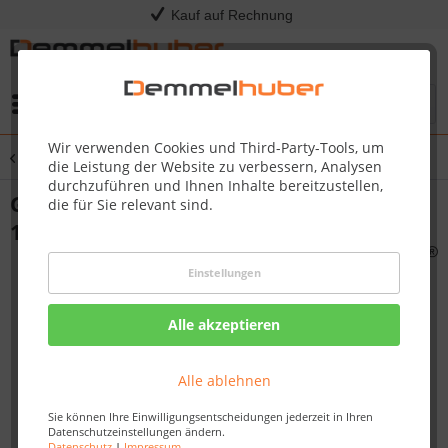
Kauf auf Rechnung
Menü
Wir verwenden Cookies und Third-Party-Tools, um
Übersicht
Gartenhausfenster & Türen
die Leistung der Website zu verbessern, Analysen
durchzuführen und Ihnen Inhalte bereitzustellen,
Gartenhaus Tür Einflügeltür 28 mm 94 x
die für Sie relevant sind.
183 cm
Einstellungen
Alle akzeptieren
Alle ablehnen
Sie können Ihre Einwilligungsentscheidungen jederzeit in Ihren
Datenschutzeinstellungen ändern.
Datenschutz
|
Impressum