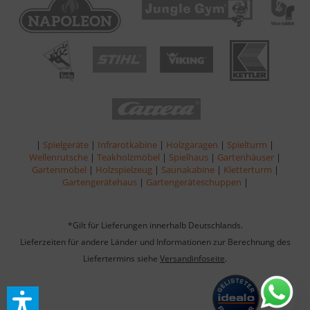
|
Spielgeräte
|
Infrarotkabine
|
Holzgaragen
|
Spielturm
|
Wellenrutsche
|
Teakholzmöbel
|
Spielhaus
|
Gartenhäuser
|
Gartenmöbel
|
Holzspielzeug
|
Saunakabine
|
Kletterturm
|
Gartengerätehaus
|
Gartengeräteschuppen
|
*Gilt für Lieferungen innerhalb Deutschlands.
Lieferzeiten für andere Länder und Informationen zur Berechnung des
Liefertermins siehe
Versandinfoseite
.