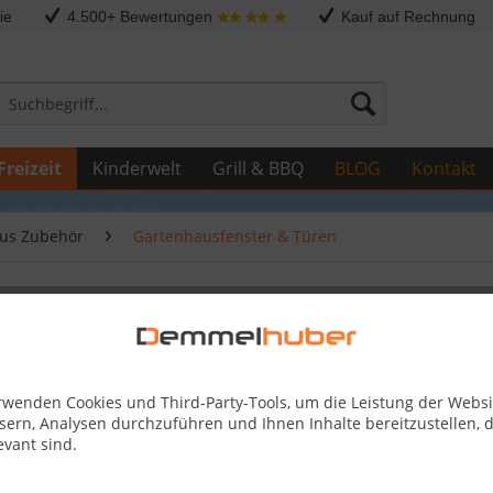
ie
4.500+ Bewertungen
Kauf auf Rechnung
Freizeit
Kinderwelt
Grill & BBQ
BLOG
Kontakt
us Zubehör
Gartenhausfenster & Türen
28 mm 94 x 183 cm
rwenden Cookies und Third-Party-Tools, um die Leistung der Websi
459,99
sern, Analysen durchzuführen und Ihnen Inhalte bereitzustellen, d
evant sind.
Skonto-Preis
Kostenlose 