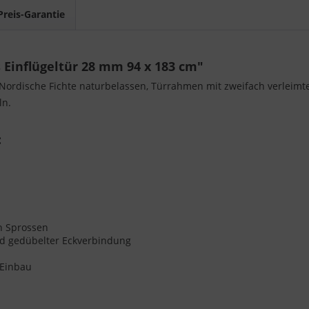
Preis-Garantie
Einflügeltür 28 mm 94 x 183 cm"
s. Nordische Fichte naturbelassen, Türrahmen mit zweifach verleim
ln.
:
en Sprossen
nd gedübelter Eckverbindung
-Einbau