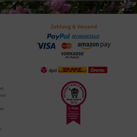
Zahlung & Versand
eit
 von
ten
n