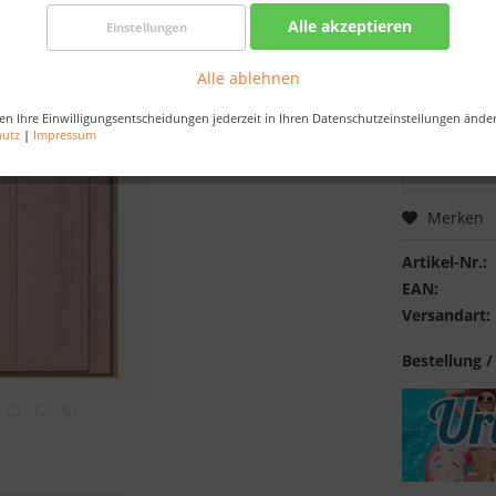
Best-Preis-
Alle akzeptieren
Einstellungen
Artikel au
Alle ablehnen
Bestellen Sie 
en Ihre Einwilligungsentscheidungen jederzeit in Ihren Datenschutzeinstellungen ände
Sekunden
, da
hutz
|
Impressum
Merken
Artikel-Nr.:
EAN:
Versandart:
Bestellung /