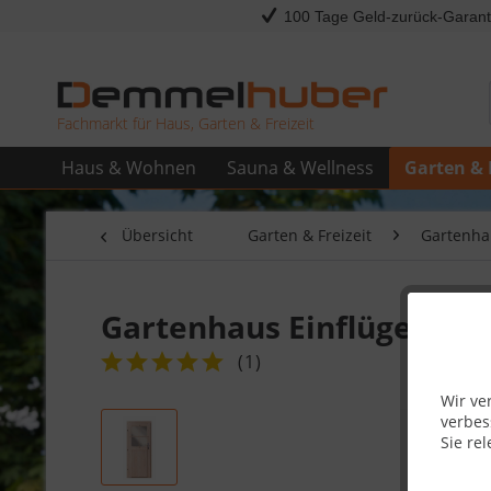
100 Tage Geld-zurück-Garant
Fachmarkt für Haus, Garten & Freizeit
Haus & Wohnen
Sauna & Wellness
Garten & 
Übersicht
Garten & Freizeit
Gartenha
Gartenhaus Einflügeltür 
(
1
)
Wir ve
verbes
Sie rel