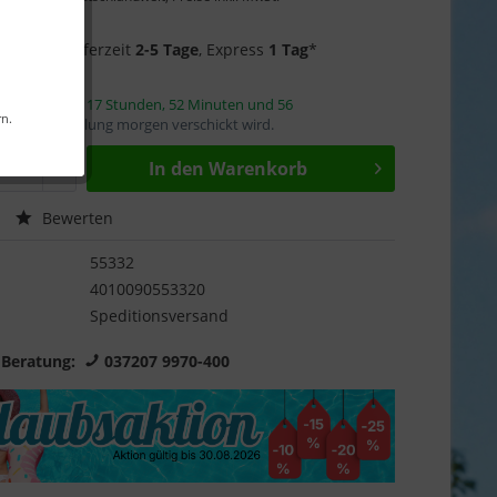
Garantie
f Lager
- Lieferzeit
2-5 Tage
, Express
1 Tag
*
innerhalb von
17 Stunden, 52 Minuten und 55
rn.
mit die Bestellung morgen verschickt wird.
In den
Warenkorb
Bewerten
55332
4010090553320
Speditionsversand
 Beratung:
037207 9970-400