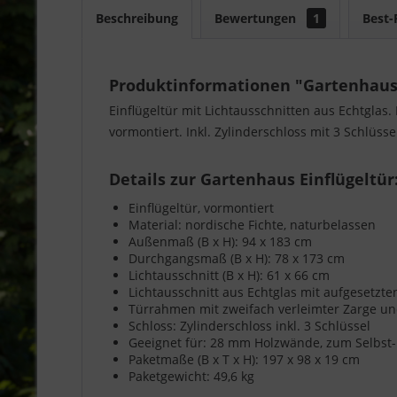
Beschreibung
Bewertungen
1
Best-
Produktinformationen "Gartenhaus 
Einflügeltür mit Lichtausschnitten aus Echtgla
vormontiert. Inkl. Zylinderschloss mit 3 Schlüsse
Details zur Gartenhaus Einflügeltür
Einflügeltür, vormontiert
Material: nordische Fichte, naturbelassen
Außenmaß (B x H): 94 x 183 cm
Durchgangsmaß (B x H): 78 x 173 cm
Lichtausschnitt (B x H): 61 x 66 cm
Lichtausschnitt aus Echtglas mit aufgesetzt
Türrahmen mit zweifach verleimter Zarge u
Schloss: Zylinderschloss inkl. 3 Schlüssel
Geeignet für: 28 mm Holzwände, zum Selbst
Paketmaße (B x T x H): 197 x 98 x 19 cm
Paketgewicht: 49,6 kg