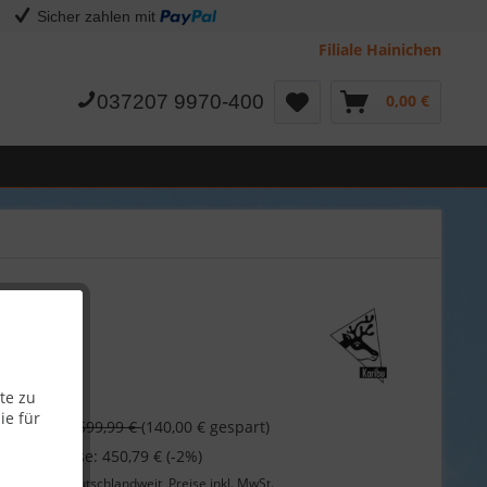
Sicher zahlen mit
Filiale Hainichen
037207 9970-400
0,00 €
te zu
 €
ie für
599,99 €
(140,00 € gespart)
 bei Vorkasse: 450,79 € (-2%)
Lieferung
deutschlandweit, Preise inkl. MwSt.