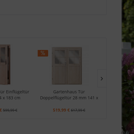
ür Einflügeltür
Gartenhaus Tür
Gartenhaus 
 x 183 cm
Doppelflügeltür 28 mm 141 x
cm Dreh-
177 cm
€
519,99 €
159,99
599,99 €
617,99 €