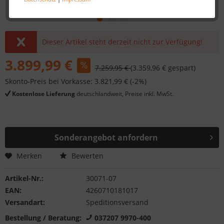
Dieser Artikel steht derzeit nicht zur Verfügung!
3.899,99 €
7.259,95 €
(3.359,96 € gespart)
Skonto-Preis bei Vorkasse: 3.821,99 € (-2%)
Kostenlose Lieferung
deutschlandweit, Preise inkl. MwSt.
Sonderangebot anfordern
Merken
Bewerten
Artikel-Nr.:
30071-07
EAN:
4260710181017
Versandart:
Speditionsversand
Bestellung / Beratung:
037207 9970-400