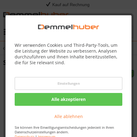
Kauf auf Rechnung
Menü
Wir verwenden Cookies und Third-Party-Tools, um
Übersicht
Spielturm
die Leistung der Website zu verbessern, Analysen
durchzuführen und Ihnen Inhalte bereitzustellen,
Spielplatzgerät SAHARA (DIN EN 1176)
die für Sie relevant sind.
Einstellungen
Alle akzeptieren
Alle ablehnen
Sie können Ihre Einwilligungsentscheidungen jederzeit in Ihren
Datenschutzeinstellungen ändern.
Datenschutz
|
Impressum