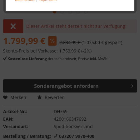
Dieser Artikel steht derzeit nicht zur Verfügung!
1.799,99 €
2.834,99 €
(1.035,00 € gespart)
Skonto-Preis bei Vorkasse: 1.763,99 € (-2%)
Kostenlose Lieferung
deutschlandweit, Preise inkl. MwSt.
Sonderangebot anfordern
Merken
Bewerten
Artikel-Nr.:
DH769
EAN:
4260166347692
Versandart:
Speditionsversand
Bestellung / Beratung:
037207 9970-400