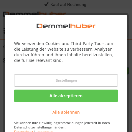
Kauf auf Rechnung
Menü
Wir verwenden Cookies und Third-Party-Tools, um
Übersicht
Spielturm
die Leistung der Website zu verbessern, Analysen
durchzuführen und Ihnen Inhalte bereitzustellen,
Spielplatzgerät SAFARI (DIN EN 1176)
die für Sie relevant sind.
Einstellungen
Alle akzeptieren
Alle ablehnen
Sie können Ihre Einwilligungsentscheidungen jederzeit in Ihren
Datenschutzeinstellungen ändern.
Datenschutz
|
Impressum