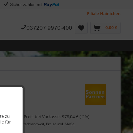
Sicher zahlen mit
Filiale Hainichen
037207 9970-400
0,00 €
 €
te zu
Skonto-Preis bei Vorkasse: 978,04 € (-2%)
ie für
Lieferung
deutschlandweit, Preise inkl. MwSt.
Garantie