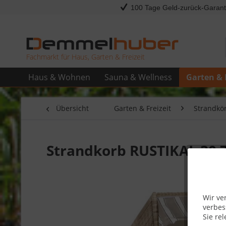
100 Tage Geld-zurück-Garant
Fachmarkt für Haus, Garten & Freizeit
Haus & Wohnen
Sauna & Wellness
Garten & 
Übersicht
Garten & Freizeit
Strandkö
Strandkorb RUSTIKAL 30
Wir ve
verbes
Sie rel