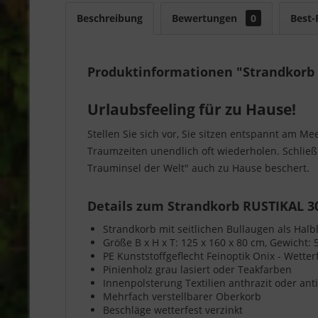
Beschreibung
Bewertungen
0
Best-
Produktinformationen "Strandkorb
Urlaubsfeeling für zu Hause!
Stellen Sie sich vor, Sie sitzen entspannt am 
Traumzeiten unendlich oft wiederholen. Schließ
Trauminsel der Welt" auch zu Hause beschert.
Details zum Strandkorb RUSTIKAL 3
Strandkorb mit seitlichen Bullaugen als Hal
Größe B x H x T: 125 x 160 x 80 cm, Gewicht: 
PE Kunststoffgeflecht Feinoptik Onix - Wette
Pinienholz grau lasiert oder Teakfarben
Innenpolsterung Textilien anthrazit oder ant
Mehrfach verstellbarer Oberkorb
Beschläge wetterfest verzinkt