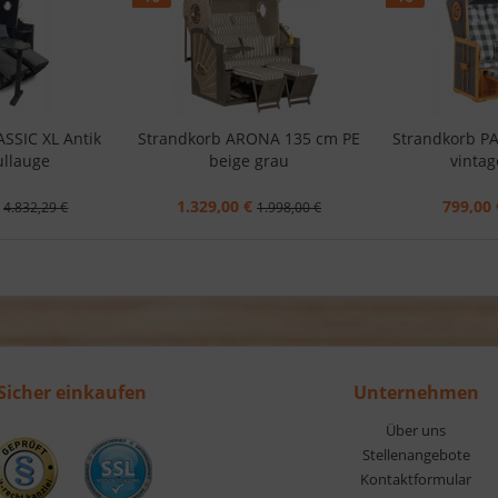
SSIC XL Antik
Strandkorb ARONA 135 cm PE
Strandkorb P
ullauge
beige grau
vintag
1.329,00 €
799,00 
4.832,29 €
1.998,00 €
Sicher einkaufen
Unternehmen
Über uns
Stellenangebote
Kontaktformular