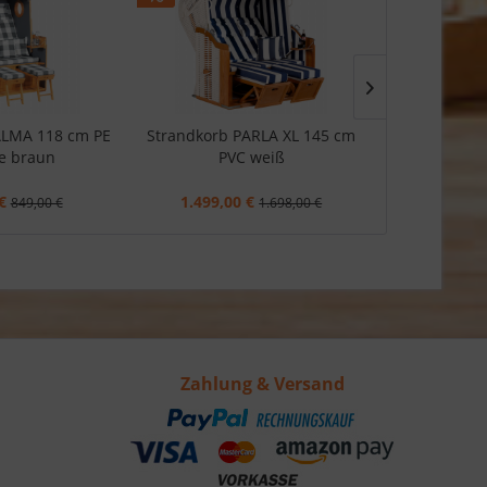
AKTION
ALMA 118 cm PE
Strandkorb PARLA XL 145 cm
Strandkorb 
e braun
PVC weiß
€
1.499,00 €
3.599,0
849,00 €
1.698,00 €
Zahlung & Versand