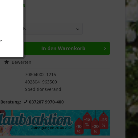
r ab
08.09.26
rn.
In den
Warenkorb
Bewerten
70804002-1215
4028041963500
Speditionsverand
 Beratung:
037207 9970-400