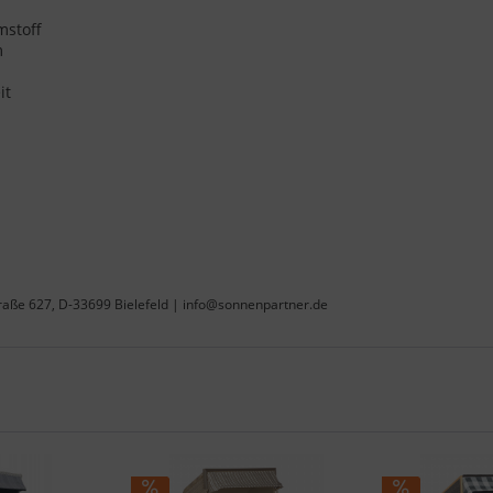
mstoff
m
it
raße 627, D-33699 Bielefeld | info@sonnenpartner.de