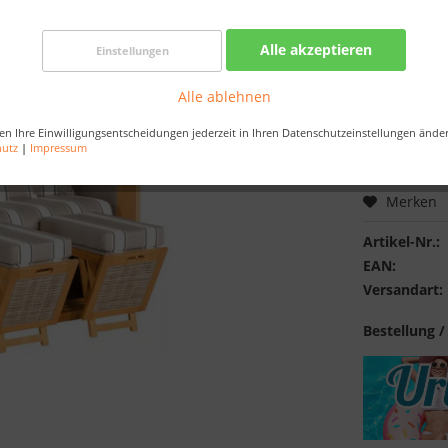
Verfügba
Alle akzeptieren
Einstellungen
Farbe:
Alle ablehnen
en Ihre Einwilligungsentscheidungen jederzeit in Ihren Datenschutzeinstellungen ände
hutz
|
Impressum
Merken
Artikel-Nr.:
EAN:
Versandart:
Bestellung /