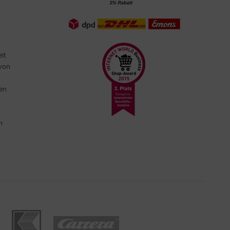
eit
 von
ten
n