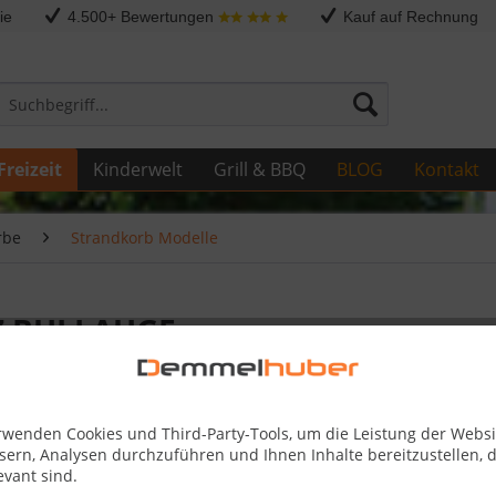
ie
4.500+ Bewertungen
Kauf auf Rechnung
Freizeit
Kinderwelt
Grill & BBQ
BLOG
Kontakt
rbe
Strandkorb Modelle
 Z BULLAUGE
998,00
rwenden Cookies und Third-Party-Tools, um die Leistung der Websi
sern, Analysen durchzuführen und Ihnen Inhalte bereitzustellen, d
Kostenlose 
evant sind.
Best-Preis-