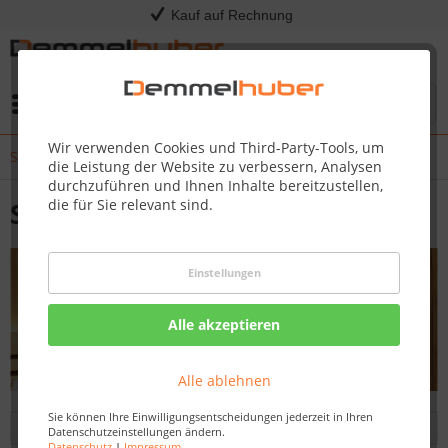
Kauf auf Rechnung
Menü
Wir verwenden Cookies und Third-Party-Tools, um
Saunakabinen
die Leistung der Website zu verbessern, Analysen
durchzuführen und Ihnen Inhalte bereitzustellen,
die für Sie relevant sind.
Saunakabinen
Einstellungen
Alle akzeptieren
Alle ablehnen
Sie können Ihre Einwilligungsentscheidungen jederzeit in Ihren
Filtern
Datenschutzeinstellungen ändern.
Datenschutz
|
Impressum