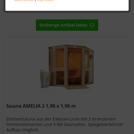
Vorherige Artikel laden
Sauna AMELIA 2 1,96 x 1,96 m
Elementsauna aus der Exkluxiv-Linie mit 2 bronzierten
Fensterelementen und 9 kW Saunaofen. Spiegelverkehrter
Aufbau möglich.