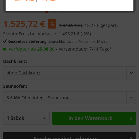
1.525,72 €
1.843,99 €
(318,27 € gespart)
Skonto-Preis bei Vorkasse: 1.495,21 € (-2%)
Kostenlose Lieferung
deutschlandweit, Preise inkl. MwSt.
Verfügbar ab
25.08.26
- Versanddauer 7-14 Tage*
Dachkranz:
Saunaofen:
In den
Warenkorb
Sonderangebot anfordern