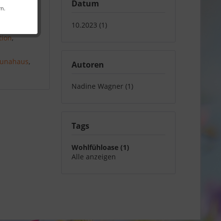
Datum
rn.
10.2023 (1)
tion
,
unahaus
,
Autoren
Nadine Wagner (1)
Tags
Wohlfühloase (1)
Alle anzeigen