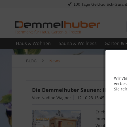
100 Tage Geld-zurück-Garant
Fachmarkt für Haus, Garten & Freizeit
Haus & Wohnen
Sauna & Wellness
Garten & F
BLOG
News
Wir ve
verbes
Sie rel
Die Demmelhuber Saunen: Ihr Schlüs
Von: Nadine Wagner
12.10.23 13:45
Erleben Sie ult
Innensaunen, G
Wohlfühloase zu