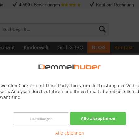
ie
4.500+ Bewertungen
Kauf auf Rechnung
reizeit
Kinderwelt
Grill & BBQ
BLOG
Kontakt
rwenden Cookies und Third-Party-Tools, um die Leistung der Websi
sern, Analysen durchzuführen und Ihnen Inhalte bereitzustellen, d
evant sind.
sel zur Entspannung
Alle akzeptieren
Einstellungen
imative Entspannung mit Demmelhuber Saunen - Kaufen Sie hochw
artensaunen, Fasssaunen und Saunazubehör, um Ihre persönliche
Alle ablehnen
 schaffen.