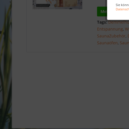
Sie könn
Datensc
Mehr lesen
Tags:
Demmelhu
Entspannung
,
W
SaunaZubehör
,
Saunaöfen
,
Sau