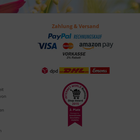
Zahlung & Versand
eit
 von
ten
n