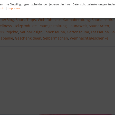
en Ihre Einwilligungsentscheidungen jederzeit in Ihren Datenschutzeinstellungen ände
hutz
|
Impressum
berBlog
,
SaunaTipps
,
Wohlfühloase
,
Saunaberatung
,
SaunaInspira
ellness
,
Holzprodukte
,
Raumgestaltung
,
SaunaWelt
,
SaunaArten
,
DIYProjekte
,
SaunaDesign
,
Innensauna
,
Gartensauna
,
Fasssauna
,
Sa
nabänke
,
Geschenkideen
,
Selbermachen
,
Weihnachtsgeschenke