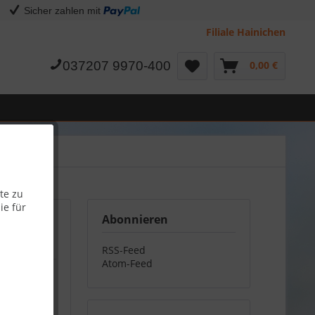
Sicher zahlen mit
Filiale Hainichen
037207 9970-400
0,00 €
te zu
ie für
Abonnieren
RSS-Feed
Atom-Feed
ertige