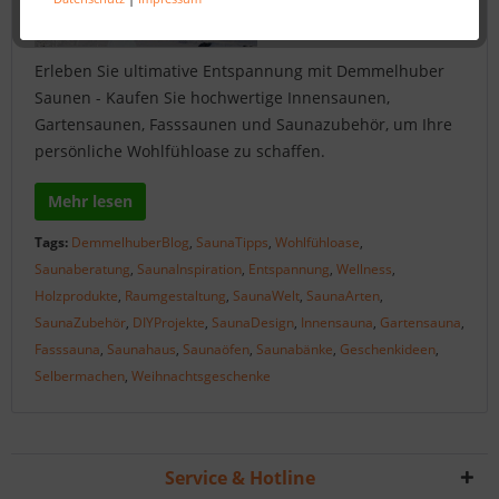
Erleben Sie ultimative Entspannung mit Demmelhuber
Saunen - Kaufen Sie hochwertige Innensaunen,
Gartensaunen, Fasssaunen und Saunazubehör, um Ihre
persönliche Wohlfühloase zu schaffen.
Mehr lesen
Tags:
DemmelhuberBlog
,
SaunaTipps
,
Wohlfühloase
,
Saunaberatung
,
SaunaInspiration
,
Entspannung
,
Wellness
,
Holzprodukte
,
Raumgestaltung
,
SaunaWelt
,
SaunaArten
,
SaunaZubehör
,
DIYProjekte
,
SaunaDesign
,
Innensauna
,
Gartensauna
,
Fasssauna
,
Saunahaus
,
Saunaöfen
,
Saunabänke
,
Geschenkideen
,
Selbermachen
,
Weihnachtsgeschenke
Service & Hotline