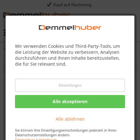
Kauf auf Rechnung
Menü
Wir verwenden Cookies und Third-Party-Tools, um
News
die Leistung der Website zu verbessern, Analysen
durchzuführen und Ihnen Inhalte bereitzustellen,
die für Sie relevant sind.
Filtern
Einstellungen
Die Demmelhuber Saunen: Ihr Schlüssel
zur Entspannung
Alle akzeptieren
Von: Nadine Wagner
12.10.23 13:45
Alle ablehnen
Sie können Ihre Einwilligungsentscheidungen jederzeit in Ihren
Datenschutzeinstellungen ändern.
Datenschutz
|
Impressum