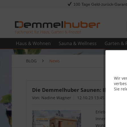
100 Tage Geld-zurück-Garant
Fachmarkt für Haus, Garten & Freizeit
Haus & Wohnen
Sauna & Wellness
Garten & F
BLOG
News
Wir ve
verbes
Sie rel
Die Demmelhuber Saunen: Ihr Schlüs
Von: Nadine Wagner
12.10.23 13:45
Erleben Sie ult
Innensaunen, G
Wohlfühloase zu