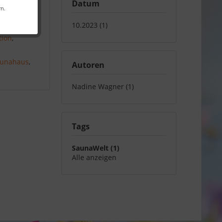
Datum
rn.
10.2023 (1)
tion
,
unahaus
,
Autoren
Nadine Wagner (1)
Tags
SaunaWelt (1)
Alle anzeigen