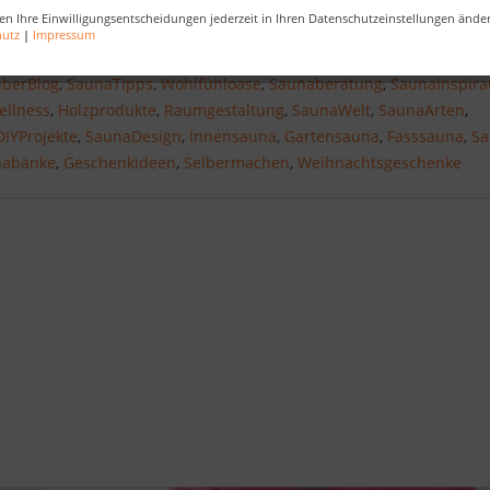
en Ihre Einwilligungsentscheidungen jederzeit in Ihren Datenschutzeinstellungen ände
hutz
|
Impressum
berBlog
,
SaunaTipps
,
Wohlfühloase
,
Saunaberatung
,
SaunaInspira
ellness
,
Holzprodukte
,
Raumgestaltung
,
SaunaWelt
,
SaunaArten
,
DIYProjekte
,
SaunaDesign
,
Innensauna
,
Gartensauna
,
Fasssauna
,
Sa
nabänke
,
Geschenkideen
,
Selbermachen
,
Weihnachtsgeschenke