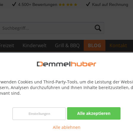
ie
4.500+ Bewertungen
Kauf auf Rechnung
reizeit
Kinderwelt
Grill & BBQ
BLOG
Kontakt
rwenden Cookies und Third-Party-Tools, um die Leistung der Websi
sern, Analysen durchzuführen und Ihnen Inhalte bereitzustellen, d
evant sind.
sel zur Entspannung
Alle akzeptieren
Einstellungen
imative Entspannung mit Demmelhuber Saunen - Kaufen Sie hochw
artensaunen, Fasssaunen und Saunazubehör, um Ihre persönliche
Alle ablehnen
 schaffen.