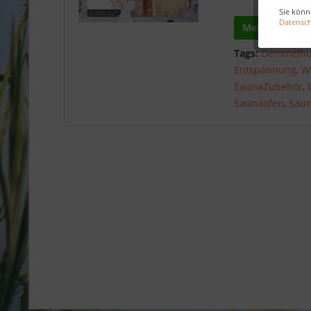
Sie könn
Datensc
Mehr lesen
Tags:
Demmelhu
Entspannung
,
W
SaunaZubehör
,
Saunaöfen
,
Sau