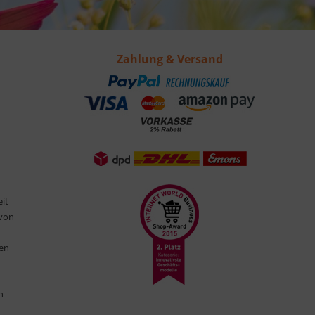
Zahlung & Versand
eit
 von
ten
n