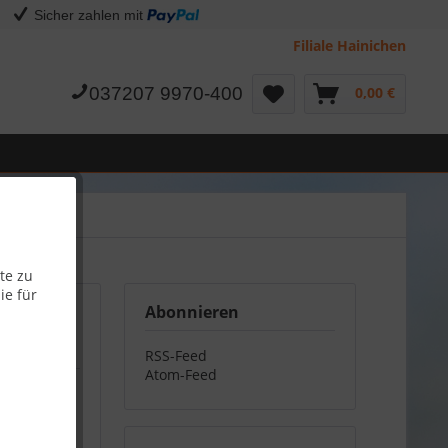
Sicher zahlen mit
Filiale Hainichen
037207 9970-400
0,00 €
te zu
ie für
Abonnieren
RSS-Feed
Atom-Feed
ertige