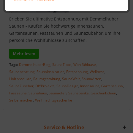
Erleben Sie ultimative Entspannung mit Demmelhuber
Saunen - Kaufen Sie hochwertige Innensaunen,
Gartensaunen, Fasssaunen und Saunazubehör, um Ihre
persönliche Wohlfühloase zu schaffen.
Mehr lesen
Tags:
DemmelhuberBlog
,
SaunaTipps
,
Wohlfühloase
,
Saunaberatung
,
SaunaInspiration
,
Entspannung
,
Wellness
,
Holzprodukte
,
Raumgestaltung
,
SaunaWelt
,
SaunaArten
,
SaunaZubehör
,
DIYProjekte
,
SaunaDesign
,
Innensauna
,
Gartensauna
,
Fasssauna
,
Saunahaus
,
Saunaöfen
,
Saunabänke
,
Geschenkideen
,
Selbermachen
,
Weihnachtsgeschenke
Service & Hotline