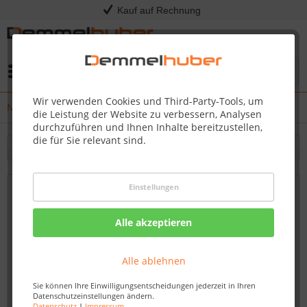
Kauf auf Rechnung
Menü
Wir verwenden Cookies und Third-Party-Tools, um
News
die Leistung der Website zu verbessern, Analysen
durchzuführen und Ihnen Inhalte bereitzustellen,
die für Sie relevant sind.
Filtern
Einstellungen
Die Demmelhuber Saunen: Ihr Schlüssel
zur Entspannung
Alle akzeptieren
Von: Nadine Wagner
12.10.23 13:45
Alle ablehnen
Sie können Ihre Einwilligungsentscheidungen jederzeit in Ihren
Datenschutzeinstellungen ändern.
Datenschutz
|
Impressum