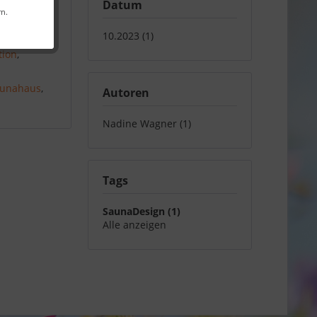
Datum
rn.
10.2023 (1)
tion
,
unahaus
,
Autoren
Nadine Wagner (1)
Tags
SaunaDesign (1)
Alle anzeigen