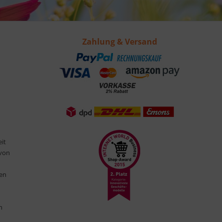
Zahlung & Versand
eit
 von
ten
n