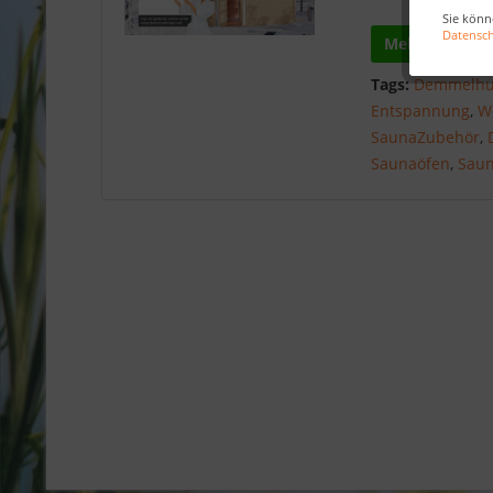
Sie könn
Datensc
Mehr lesen
Tags:
Demmelhu
Entspannung
,
W
SaunaZubehör
,
Saunaöfen
,
Sau