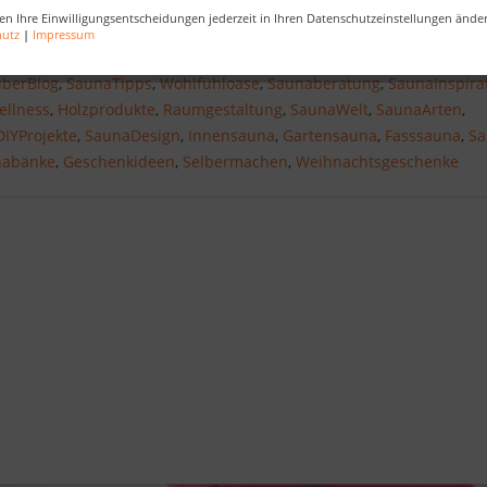
en Ihre Einwilligungsentscheidungen jederzeit in Ihren Datenschutzeinstellungen ände
hutz
|
Impressum
berBlog
,
SaunaTipps
,
Wohlfühloase
,
Saunaberatung
,
SaunaInspira
ellness
,
Holzprodukte
,
Raumgestaltung
,
SaunaWelt
,
SaunaArten
,
DIYProjekte
,
SaunaDesign
,
Innensauna
,
Gartensauna
,
Fasssauna
,
Sa
nabänke
,
Geschenkideen
,
Selbermachen
,
Weihnachtsgeschenke