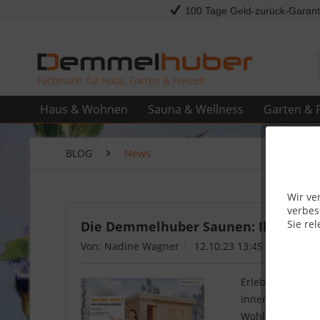
100 Tage Geld-zurück-Garant
Fachmarkt für Haus, Garten & Freizeit
Haus & Wohnen
Sauna & Wellness
Garten & F
BLOG
News
Wir ve
verbes
Sie rel
Die Demmelhuber Saunen: Ihr Schlüs
Von: Nadine Wagner
12.10.23 13:45
Erleben Sie ult
Innensaunen, G
Wohlfühloase zu