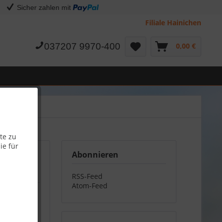
Sicher zahlen mit
Filiale Hainichen
037207 9970-400
0,00 €
te zu
ie für
Abonnieren
RSS-Feed
Atom-Feed
ertige