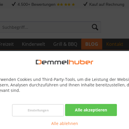
ie
4.500+ Bewertungen
Kauf auf Rechnung
reizeit
Kinderwelt
Grill & BBQ
BLOG
Kontakt
rwenden Cookies und Third-Party-Tools, um die Leistung der Websi
sern, Analysen durchzuführen und Ihnen Inhalte bereitzustellen, d
evant sind.
sel zur Entspannung
Alle akzeptieren
Einstellungen
imative Entspannung mit Demmelhuber Saunen - Kaufen Sie hochw
artensaunen, Fasssaunen und Saunazubehör, um Ihre persönliche
Alle ablehnen
 schaffen.