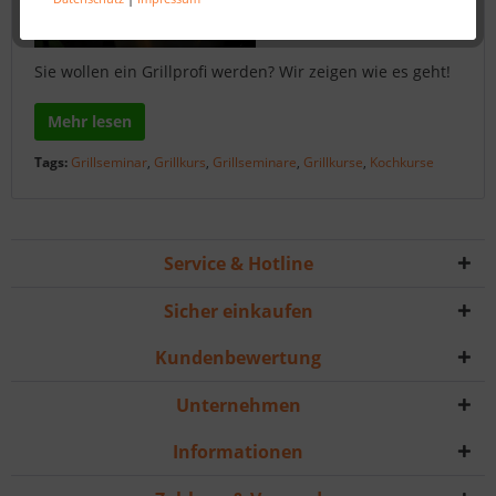
Sie wollen ein Grillprofi werden? Wir zeigen wie es geht!
Mehr lesen
Tags:
Grillseminar
,
Grillkurs
,
Grillseminare
,
Grillkurse
,
Kochkurse
Service & Hotline
Sicher einkaufen
Kundenbewertung
Unternehmen
Informationen