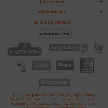
Unternehmen
Informationen
Zahlung & Versand
Widerruf erklären
|
Spielgeräte
|
Infrarotkabine
|
Holzgaragen
|
Spielturm
|
Wellenrutsche
|
Teakholzmöbel
|
Spielhaus
|
Gartenhäuser
|
Gartenmöbel
|
Holzspielzeug
|
Saunakabine
|
Kletterturm
|
Gartengerätehaus
|
Gartengeräteschuppen
|