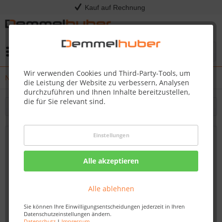
Kauf auf Rechnung
Menü
Wir verwenden Cookies und Third-Party-Tools, um
News
die Leistung der Website zu verbessern, Analysen
durchzuführen und Ihnen Inhalte bereitzustellen,
die für Sie relevant sind.
Filtern
Einstellungen
Neue 130 m² Dachterrasse aus Holz
Von: Nadine Wagner
02.11.18 10:00
Alle akzeptieren
Alle ablehnen
Sie können Ihre Einwilligungsentscheidungen jederzeit in Ihren
Datenschutzeinstellungen ändern.
Datenschutz
|
Impressum