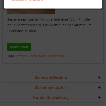
Seminarzentrum in Töging erhält eine 130 m² große
neue Dachterrasse aus IPE-Holz auf einer Aluminium
Unterkonstruktion.
Mehr lesen
Tags:
Terrasse
,
Dachterrasse
,
Holzterrasse
Service & Hotline
Sicher einkaufen
Kundenbewertung