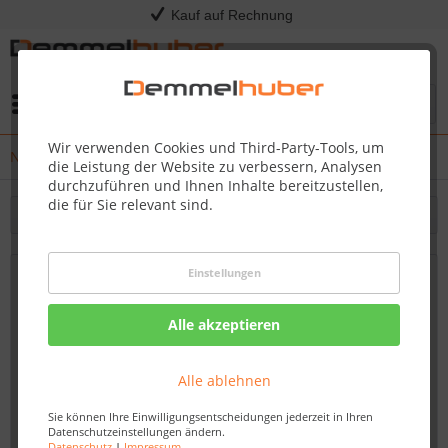
Kauf auf Rechnung
Menü
Wir verwenden Cookies und Third-Party-Tools, um
News
die Leistung der Website zu verbessern, Analysen
durchzuführen und Ihnen Inhalte bereitzustellen,
die für Sie relevant sind.
Filtern
Einstellungen
Grillen lernen bei den Experten:
Demmelhubers Grillkurse sind zurück!
Alle akzeptieren
Von: Nadine Wagner
03.08.23 12:00
Alle ablehnen
Sie können Ihre Einwilligungsentscheidungen jederzeit in Ihren
Datenschutzeinstellungen ändern.
Datenschutz
|
Impressum