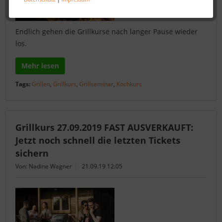
Endlich gehen die Grillkurse nach langer Pause wieder
los.
Mehr lesen
Tags:
Grillen
,
Grillkurs
,
Grillseminar
,
Kochkurs
Grillkurs 27.09.2019 FAST AUSVERKAUFT:
Jetzt noch schnell die letzten Tickets
sichern
Von: Nadine Wagner
21.09.19 12:05