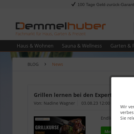
100 Tage Geld-zurück-Garant
Fachmarkt für Haus, Garten & Freizeit
Haus & Wohnen
Sauna & Wellness
Garten & F
BLOG
News
Grillen lernen bei den Experten: De
Von: Nadine Wagner
03.08.23 12:00
Wir ve
verbes
Sie rel
Endlich gehen di
Mehr lesen