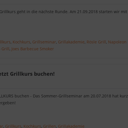
Grillkurs geht in die nächste Runde. Am 21.09.2018 starten wir mi
llkurs
,
Kochkurs
,
Grillseminar
,
Grillakademie
,
Rösle Grill
,
Napoleon G
Grill
,
Joes Barbecue Smoker
etzt Grillkurs buchen!
RILLKURS buchen - Das Sommer-Grillseminar am 20.07.2018 hat kurzf
vergeben!
ar
,
Grillkurs
,
Kochkurs
,
Grillen
,
Grillakademie