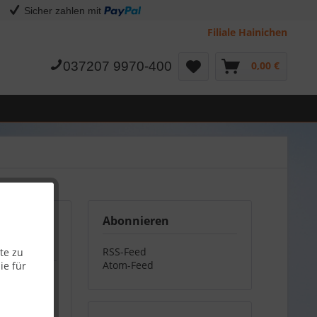
Sicher zahlen mit
Filiale Hainichen
037207 9970-400
0,00 €
Abonnieren
RSS-Feed
te zu
Atom-Feed
ie für