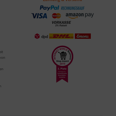
eit
 von
ten
n