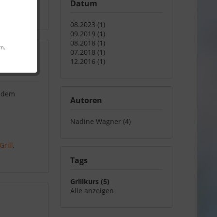
Datum
08.2023 (1)
09.2019 (1)
08.2018 (1)
rn.
07.2018 (1)
12.2016 (1)
t dem
Autoren
Nadine Wagner (4)
rill
,
Tags
Grillkurs (5)
Alle anzeigen