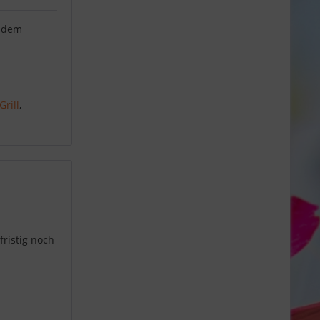
t dem
rill
,
ristig noch