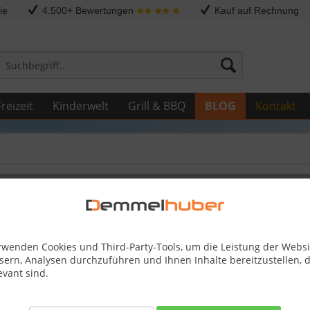
ie
4.500+ Bewertungen
Kauf auf Rechnung
reizeit
Kinderwelt
Grill & BBQ
BLOG
Kontakt
mmelhubers Grillkurse sind zurück!
rwenden Cookies und Third-Party-Tools, um die Leistung der Websi
sern, Analysen durchzuführen und Ihnen Inhalte bereitzustellen, d
evant sind.
e Grillkurse nach langer Pause wieder los.