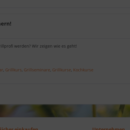
hern!
rillprofi werden? Wir zeigen wie es geht!
ar
,
Grillkurs
,
Grillseminare
,
Grillkurse
,
Kochkurse
Sicher einkaufen
Unternehmen