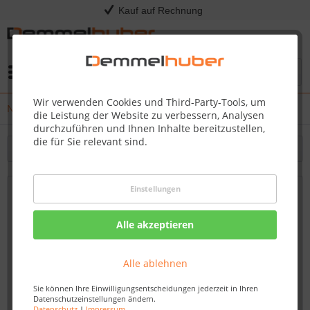
Kauf auf Rechnung
Menü
Wir verwenden Cookies und Third-Party-Tools, um
News
die Leistung der Website zu verbessern, Analysen
durchzuführen und Ihnen Inhalte bereitzustellen,
die für Sie relevant sind.
Filtern
Einstellungen
Einladung zum Wohlbefinden: Die Neue
Fasssauna bei Demmelhuber
Alle akzeptieren
Von: Dirk Kommol
19.12.23 08:00
Alle ablehnen
Sie können Ihre Einwilligungsentscheidungen jederzeit in Ihren
Datenschutzeinstellungen ändern.
Datenschutz
|
Impressum