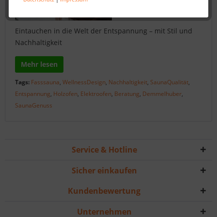
Eintauchen in die Welt der Entspannung – mit Stil und
Nachhaltigkeit
Mehr lesen
Tags:
Fasssauna
,
WellnessDesign
,
Nachhaltigkeit
,
SaunaQualität
,
Entspannung
,
Holzofen
,
Elektroofen
,
Beratung
,
Demmelhuber
,
SaunaGenuss
Service & Hotline
Sicher einkaufen
Kundenbewertung
Unternehmen