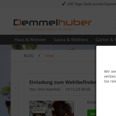
100 Tage Geld-zurück-Garant
Fachmarkt für Haus, Garten & Freizeit
Haus & Wohnen
Sauna & Wellness
Garten & F
BLOG
News
Wir ve
verbes
Sie rel
Einladung zum Wohlbefinden: Die N
Von: Dirk Kommol
19.12.23 08:00
Eintauchen in di
Mehr lesen