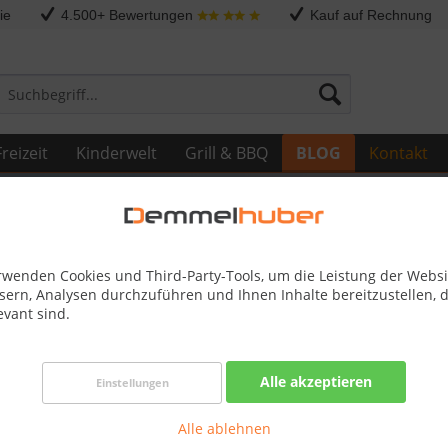
ie
4.500+ Bewertungen
Kauf auf Rechnung
reizeit
Kinderwelt
Grill & BBQ
BLOG
Kontakt
rwenden Cookies und Third-Party-Tools, um die Leistung der Websi
sern, Analysen durchzuführen und Ihnen Inhalte bereitzustellen, d
evant sind.
eue Fasssauna bei Demmelhuber
Alle akzeptieren
Einstellungen
e Welt der Entspannung – mit Stil und Nachhaltigkeit
Alle ablehnen