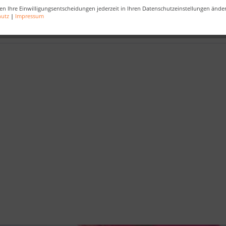
en Ihre Einwilligungsentscheidungen jederzeit in Ihren Datenschutzeinstellungen ände
,
WellnessDesign
,
Nachhaltigkeit
,
SaunaQualität
,
Entspannung
,
Hol
hutz
|
Impressum
atung
,
Demmelhuber
,
SaunaGenuss