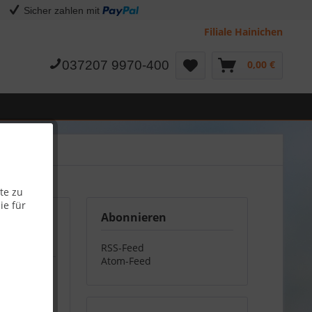
Sicher zahlen mit
Filiale Hainichen
037207 9970-400
0,00 €
te zu
ie für
Abonnieren
RSS-Feed
Atom-Feed