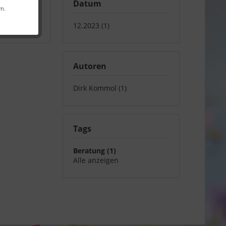
Datum
rn.
zofen
,
12.2023 (1)
Autoren
Dirk Kommol (1)
Tags
Beratung (1)
Alle anzeigen