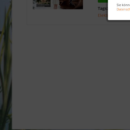
Sie könn
Tags:
Fasssauna
Datensc
Elektroofen
,
Ber