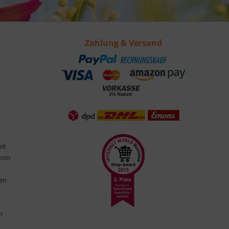
Zahlung & Versand
eit
 von
ten
n