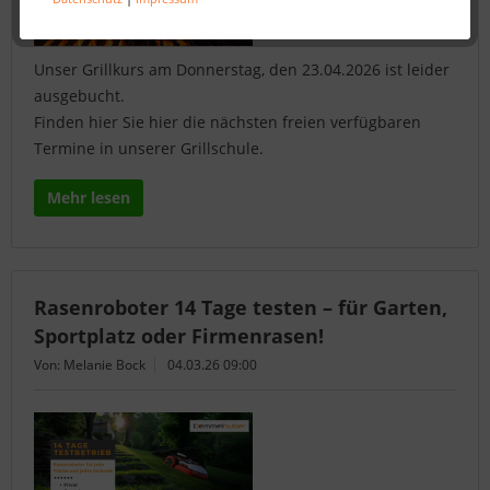
Unser Grillkurs am Donnerstag, den 23.04.2026 ist leider
ausgebucht.
Finden hier Sie hier die nächsten freien verfügbaren
Termine in unserer Grillschule.
Mehr lesen
Rasenroboter 14 Tage testen – für Garten,
Sportplatz oder Firmenrasen!
Von: Melanie Bock
04.03.26 09:00