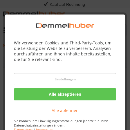
Kauf auf Rechnung
Menü
Wir verwenden Cookies und Third-Party-Tools, um
News
die Leistung der Website zu verbessern, Analysen
durchzuführen und Ihnen Inhalte bereitzustellen,
die für Sie relevant sind.
Filtern
Einstellungen
Nächster Grillkurs: 23.04.2026 - Original
American BBQ
Alle akzeptieren
Von: Nadine Wagner
12.03.26 10:00
Alle ablehnen
Sie können Ihre Einwilligungsentscheidungen jederzeit in Ihren
Datenschutzeinstellungen ändern.
Datenschutz
|
Impressum