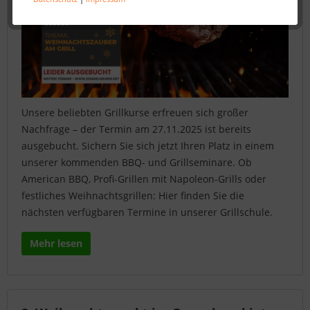
Unsere beliebten Grillkurse erfreuen sich großer
Nachfrage – der Termin am 27.11.2025 ist bereits
ausgebucht. Sichern Sie sich jetzt Ihren Platz in einem
unserer kommenden BBQ- und Grillseminare. Ob
American BBQ, Profi-Grillen mit Napoleon-Grills oder
festliches Weihnachtsgrillen: Hier finden Sie die
nächsten verfügbaren Termine in unserer Grillschule.
Mehr lesen