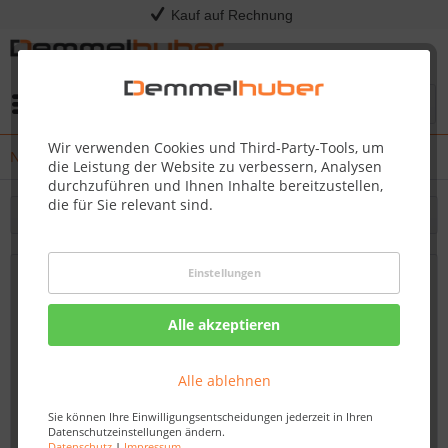
Kauf auf Rechnung
Menü
Wir verwenden Cookies und Third-Party-Tools, um
News
die Leistung der Website zu verbessern, Analysen
durchzuführen und Ihnen Inhalte bereitzustellen,
die für Sie relevant sind.
Filtern
Einstellungen
Nächster Grillkurs: 27.11.2025 -
Weihnachtszauber vom Grill
Alle akzeptieren
Von: Nadine Wagner
17.11.25 02:00
Alle ablehnen
Sie können Ihre Einwilligungsentscheidungen jederzeit in Ihren
Datenschutzeinstellungen ändern.
Datenschutz
|
Impressum