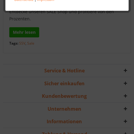
Wir räumen unser Lager und haben trastisch reduziert.
Entdecke unseren SALE Shop und profitiere von den
Prozenten.
Mehr lesen
Tags:
SSV
,
Sale
Service & Hotline
Sicher einkaufen
Kundenbewertung
Unternehmen
Informationen