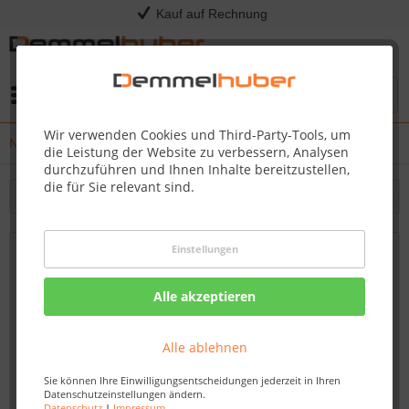
Kauf auf Rechnung
Menü
Wir verwenden Cookies und Third-Party-Tools, um
News
die Leistung der Website zu verbessern, Analysen
durchzuführen und Ihnen Inhalte bereitzustellen,
die für Sie relevant sind.
Filtern
Einstellungen
Spieltürme, Gartenmöbel, Gartenhäuser &
mehr - spare jetzt bis zu 25% im SALE Shop
Alle akzeptieren
Von: Nadine Wagner
23.07.16 14:00
Alle ablehnen
Sie können Ihre Einwilligungsentscheidungen jederzeit in Ihren
Datenschutzeinstellungen ändern.
Datenschutz
|
Impressum