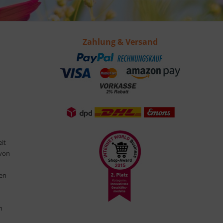
Zahlung & Versand
eit
 von
ten
n