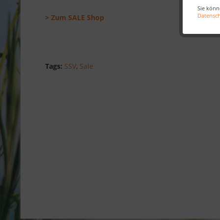
Sie könn
Datensc
> Zum SALE Shop
Tags:
SSV
,
Sale