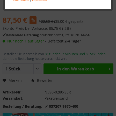
87,50 €
122,50 €
(35,00 € gespart)
Skonto-Preis bei Vorkasse: 85,75 € (-2%)
Kostenlose Lieferung
deutschlandweit, Preise inkl. MwSt.
Nur noch 1 auf Lager
- Lieferzeit
2-4 Tage
*
Bestellen Sie innerhalb von
8 Stunden, 7 Minuten und 59 Sekunden
,
damit die Bestellung heute verschickt wird.
In den
Warenkorb
Merken
Bewerten
Artikel-Nr.:
N590-0280-SER
Versandart:
Paketversand
Bestellung / Beratung:
037207 9970-400