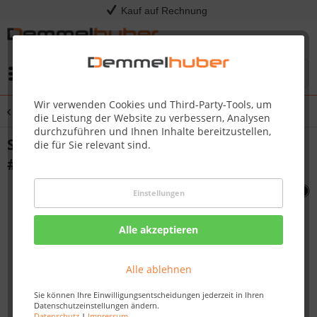
Kauf auf Rechnung
Menü
Wir verwenden Cookies und Third-Party-Tools, um
Übersicht
Sonstige Ersatzteile
die Leistung der Website zu verbessern, Analysen
durchzuführen und Ihnen Inhalte bereitzustellen,
SIDE SHELF RIGHT BLK R425SIBP BE
die für Sie relevant sind.
#N590-0280-SER
Einstellungen
Alle akzeptieren
Alle ablehnen
Sie können Ihre Einwilligungsentscheidungen jederzeit in Ihren
Datenschutzeinstellungen ändern.
Datenschutz
|
Impressum