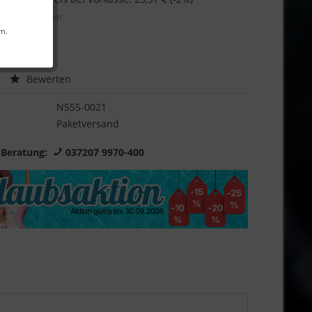
l. Versandkosten
rn.
Garantie
Bewerten
N555-0021
Paketversand
 Beratung:
037207 9970-400