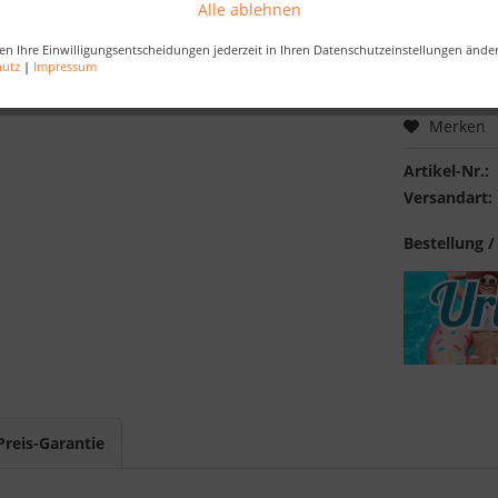
Alle ablehnen
inkl. MwSt.
zzg
en Ihre Einwilligungsentscheidungen jederzeit in Ihren Datenschutzeinstellungen ände
Best-Preis-
hutz
|
Impressum
Merken
Artikel-Nr.:
Versandart:
Bestellung /
Preis-Garantie