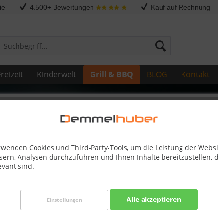
ie
4.500+ Bewertungen
Kauf auf Rechnung
reizeit
Kinderwelt
Grill & BBQ
BLOG
Kontakt
Sonstige Ersatzteile
605/7 30 <2016 #N555-0021
rwenden Cookies und Third-Party-Tools, um die Leistung der Websi
sern, Analysen durchzuführen und Ihnen Inhalte bereitzustellen, d
evant sind.
Dieser
Alle akzeptieren
Einstellungen
26,50 