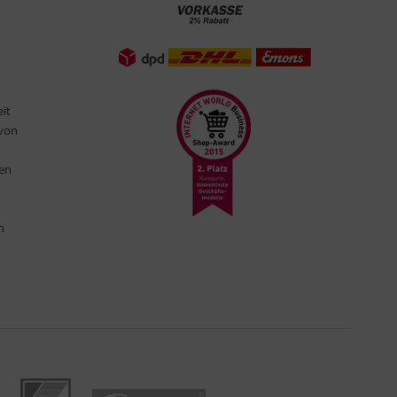
eit
 von
ten
n