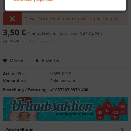
Dieser Artikel steht derzeit nicht zur Verfügung!
3,50 €
Skonto-Preis bei Vorkasse: 3,43 € (-2%)
inkl. MwSt.
zzgl. Versandkosten
Merken
Bewerten
Artikel-Nr.:
N555-0012
Versandart:
Paketversand
Bestellung / Beratung:
037207 9970-400
Beschreibung