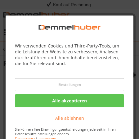
Kauf auf Rechnung
Menü
Wir verwenden Cookies und Third-Party-Tools, um
Übersicht
Sonstige Ersatzteile
die Leistung der Website zu verbessern, Analysen
durchzuführen und Ihnen Inhalte bereitzustellen,
ROD DOOR PIVOT PT750 #N555-0012
die für Sie relevant sind.
Einstellungen
Alle akzeptieren
Alle ablehnen
Sie können Ihre Einwilligungsentscheidungen jederzeit in Ihren
Datenschutzeinstellungen ändern.
Datenschutz
|
Impressum