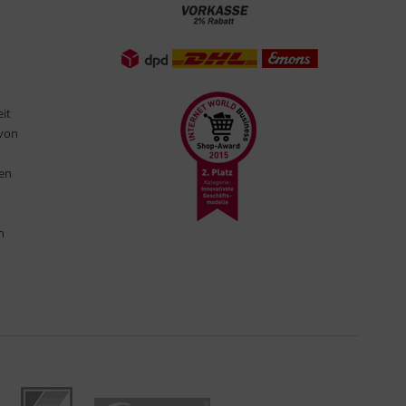
eit
 von
ten
n