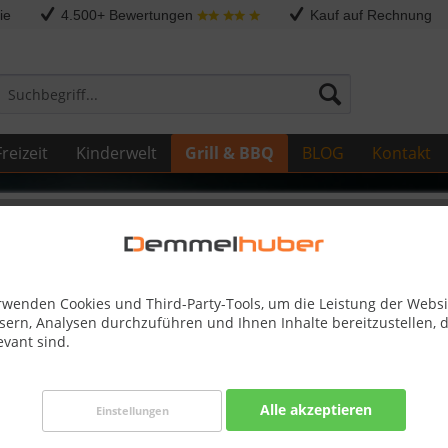
ie
4.500+ Bewertungen
Kauf auf Rechnung
reizeit
Kinderwelt
Grill & BBQ
BLOG
Kontakt
Sonstige Ersatzteile
020/700 21 AG13 #N100-9999
rwenden Cookies und Third-Party-Tools, um die Leistung der Websi
sern, Analysen durchzuführen und Ihnen Inhalte bereitzustellen, d
evant sind.
Dieser
Alle akzeptieren
Einstellungen
1,50 €