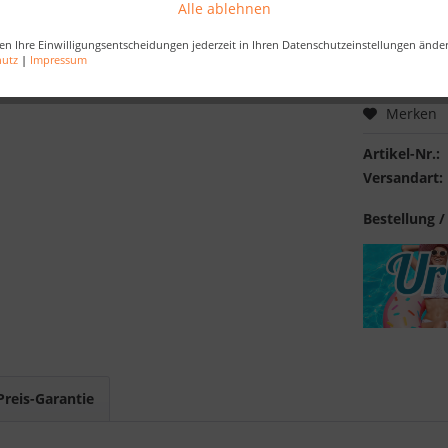
Alle ablehnen
inkl. MwSt.
zzg
en Ihre Einwilligungsentscheidungen jederzeit in Ihren Datenschutzeinstellungen ände
Best-Preis-
hutz
|
Impressum
Merken
Artikel-Nr.:
Versandart:
Bestellung /
Preis-Garantie