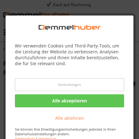
Kauf auf Rechnung
Menü
Wir verwenden Cookies und Third-Party-Tools, um
Übersicht
Sonstige Ersatzteile
die Leistung der Website zu verbessern, Analysen
durchzuführen und Ihnen Inhalte bereitzustellen,
REAR PANEL PATIO FLAME (MADR1 )
die für Sie relevant sind.
#N475-0417-BZ1TX
Einstellungen
Alle akzeptieren
Alle ablehnen
Sie können Ihre Einwilligungsentscheidungen jederzeit in Ihren
Datenschutzeinstellungen ändern.
Datenschutz
|
Impressum