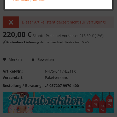
Dieser Artikel steht derzeit nicht zur Verfügung!
220,00 €
Skonto-Preis bei Vorkasse: 215,60 € (-2%)
Kostenlose Lieferung
deutschlandweit, Preise inkl. MwSt.
Merken
Bewerten
Artikel-Nr.:
N475-0417-BZ1TX
Versandart:
Paketversand
Bestellung / Beratung:
037207 9970-400