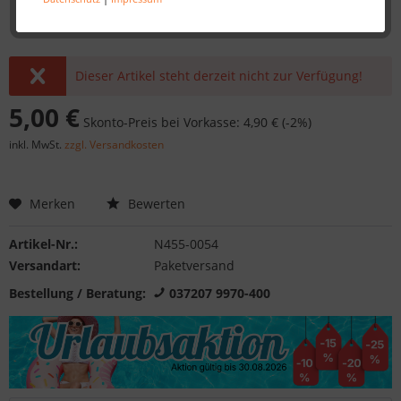
Dieser Artikel steht derzeit nicht zur Verfügung!
5,00 €
Skonto-Preis bei Vorkasse: 4,90 € (-2%)
inkl. MwSt.
zzgl. Versandkosten
Merken
Bewerten
Artikel-Nr.:
N455-0054
Versandart:
Paketversand
Bestellung / Beratung:
037207 9970-400