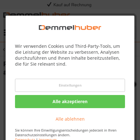
Kauf auf Rechnung
Menü
Wir verwenden Cookies und Third-Party-Tools, um
Übersicht
Sonstige Ersatzteile
die Leistung der Website zu verbessern, Analysen
durchzuführen und Ihnen Inhalte bereitzustellen,
REAR BURNER ORIFICE 59 LPG L E3
die für Sie relevant sind.
#N455-0054
Einstellungen
Alle akzeptieren
Alle ablehnen
Sie können Ihre Einwilligungsentscheidungen jederzeit in Ihren
Datenschutzeinstellungen ändern.
Datenschutz
|
Impressum