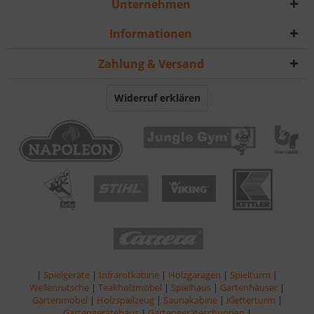
Unternehmen
Informationen
Zahlung & Versand
Widerruf erklären
|
Spielgeräte
|
Infrarotkabine
|
Holzgaragen
|
Spielturm
|
Wellenrutsche
|
Teakholzmöbel
|
Spielhaus
|
Gartenhäuser
|
Gartenmöbel
|
Holzspielzeug
|
Saunakabine
|
Kletterturm
|
Gartengerätehaus
|
Gartengeräteschuppen
|