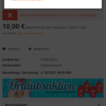
Dieser Artikel steht derzeit nicht zur Verfügung!
10,00 €
Skonto-Preis bei Vorkasse: 9,80 € (-2%)
inkl. MwSt.
zzgl. Versandkosten
Merken
Bewerten
Artikel-Nr.:
N750-0027
Versandart:
Paketversand
Bestellung / Beratung:
037207 9970-400
Beschreibung