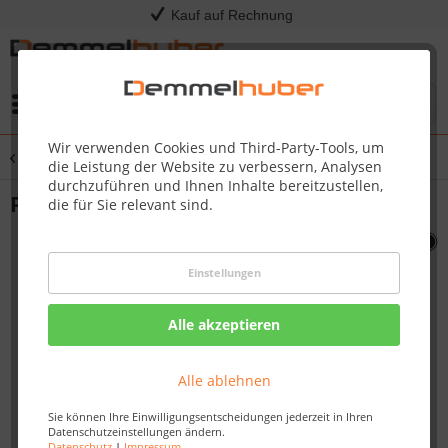
Kauf auf Rechnung
Menü
Wir verwenden Cookies und Third-Party-Tools, um
Übersicht
Sonstige Ersatzteile
die Leistung der Website zu verbessern, Analysen
durchzuführen und Ihnen Inhalte bereitzustellen,
PROBE AND WIRE FOR 70006 #N750-0027
die für Sie relevant sind.
Einstellungen
Alle akzeptieren
Alle ablehnen
Sie können Ihre Einwilligungsentscheidungen jederzeit in Ihren
Datenschutzeinstellungen ändern.
Datenschutz
|
Impressum