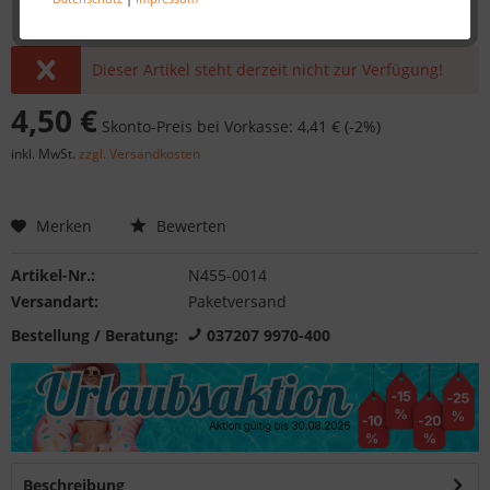
Dieser Artikel steht derzeit nicht zur Verfügung!
4,50 €
Skonto-Preis bei Vorkasse: 4,41 € (-2%)
inkl. MwSt.
zzgl. Versandkosten
Merken
Bewerten
Artikel-Nr.:
N455-0014
Versandart:
Paketversand
Bestellung / Beratung:
037207 9970-400
Beschreibung