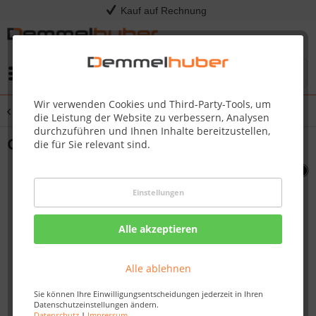
Kauf auf Rechnung
Menü
Wir verwenden Cookies und Third-Party-Tools, um
Übersicht
Sonstige Ersatzteile
die Leistung der Website zu verbessern, Analysen
durchzuführen und Ihnen Inhalte bereitzustellen,
ORIFICE 64 SPUD BLACK #N455-0014
die für Sie relevant sind.
Einstellungen
Alle akzeptieren
Alle ablehnen
Sie können Ihre Einwilligungsentscheidungen jederzeit in Ihren
Datenschutzeinstellungen ändern.
Datenschutz
|
Impressum