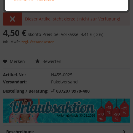
Dieser Artikel steht derzeit nicht zur Verfügung!
4,50 €
Skonto-Preis bei Vorkasse: 4,41 € (-2%)
inkl. MwSt.
zzgl. Versandkosten
Merken
Bewerten
Artikel-Nr.:
N455-0025
Versandart:
Paketversand
Bestellung / Beratung:
037207 9970-400
Beschreibung