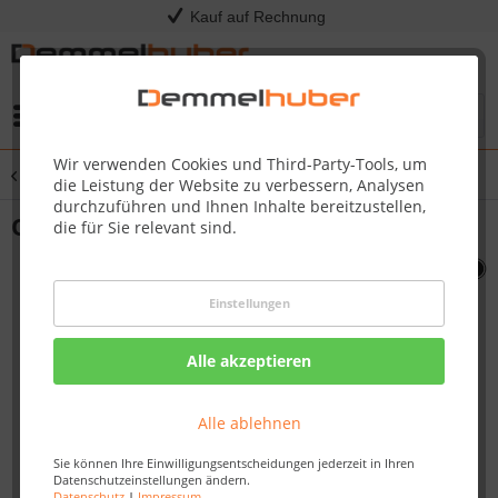
Kauf auf Rechnung
Menü
Wir verwenden Cookies und Third-Party-Tools, um
Übersicht
Sonstige Ersatzteile
die Leistung der Website zu verbessern, Analysen
durchzuführen und Ihnen Inhalte bereitzustellen,
ORIFICE 43 STANDARD #N455-0025
die für Sie relevant sind.
Einstellungen
Alle akzeptieren
Alle ablehnen
Sie können Ihre Einwilligungsentscheidungen jederzeit in Ihren
Datenschutzeinstellungen ändern.
Datenschutz
|
Impressum