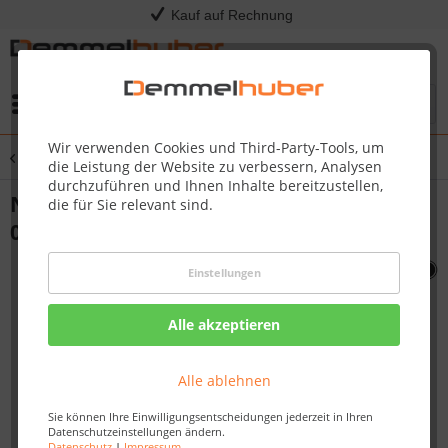
Kauf auf Rechnung
Menü
Wir verwenden Cookies und Third-Party-Tools, um
Übersicht
Sonstige Ersatzteile
die Leistung der Website zu verbessern, Analysen
durchzuführen und Ihnen Inhalte bereitzustellen,
NGZ STRAP LPG TANK CE PTSS165 #N640-
die für Sie relevant sind.
0003
Einstellungen
Alle akzeptieren
Alle ablehnen
Sie können Ihre Einwilligungsentscheidungen jederzeit in Ihren
Datenschutzeinstellungen ändern.
Datenschutz
|
Impressum