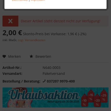
Dieser Artikel steht derzeit nicht zur Verfügung!
2,00 €
Skonto-Preis bei Vorkasse: 1,96 € (-2%)
inkl. MwSt.
zzgl. Versandkosten
Merken
Bewerten
Artikel-Nr.:
N640-0003
Versandart:
Paketversand
Bestellung / Beratung:
037207 9970-400