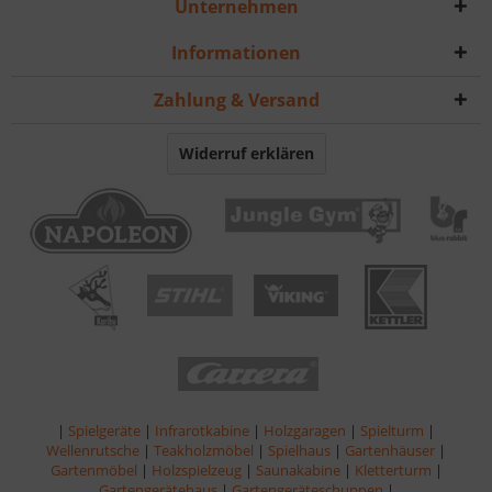
Unternehmen
Informationen
Zahlung & Versand
Widerruf erklären
|
Spielgeräte
|
Infrarotkabine
|
Holzgaragen
|
Spielturm
|
Wellenrutsche
|
Teakholzmöbel
|
Spielhaus
|
Gartenhäuser
|
Gartenmöbel
|
Holzspielzeug
|
Saunakabine
|
Kletterturm
|
Gartengerätehaus
|
Gartengeräteschuppen
|