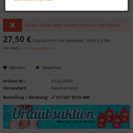
Dieser Artikel steht derzeit nicht zur Verfügung!
27,50 €
Skonto-Preis bei Vorkasse: 26,95 € (-2%)
inkl. MwSt.
zzgl. Versandkosten
Merken
Bewerten
Artikel-Nr.:
N530-0049
Versandart:
Paketversand
Bestellung / Beratung:
037207 9970-400