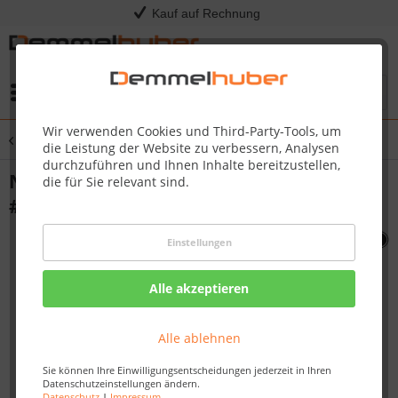
Kauf auf Rechnung
Menü
Wir verwenden Cookies und Third-Party-Tools, um
Übersicht
Sonstige Ersatzteile
die Leistung der Website zu verbessern, Analysen
durchzuführen und Ihnen Inhalte bereitzustellen,
NGZ REGULATOR TYPE 600 (TQ285 X)
die für Sie relevant sind.
#N530-0049
Einstellungen
Alle akzeptieren
Alle ablehnen
Sie können Ihre Einwilligungsentscheidungen jederzeit in Ihren
Datenschutzeinstellungen ändern.
Datenschutz
|
Impressum