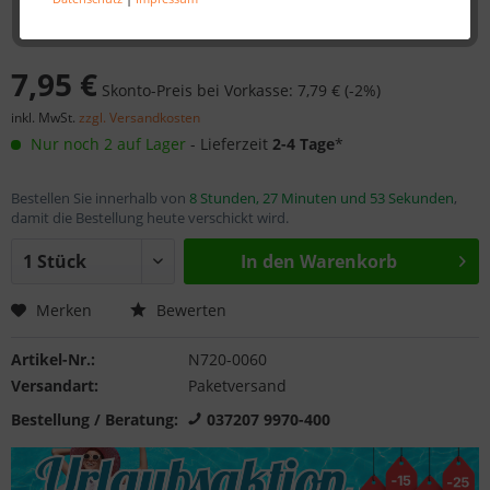
7,95 €
Skonto-Preis bei Vorkasse: 7,79 € (-2%)
inkl. MwSt.
zzgl. Versandkosten
Nur noch 2 auf Lager
- Lieferzeit
2-4 Tage
*
Bestellen Sie innerhalb von
8 Stunden, 27 Minuten und 53 Sekunden
,
damit die Bestellung heute verschickt wird.
In den
Warenkorb
Merken
Bewerten
Artikel-Nr.:
N720-0060
Versandart:
Paketversand
Bestellung / Beratung:
037207 9970-400