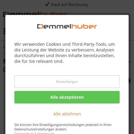
Kauf auf Rechnung
Menü
Wir verwenden Cookies und Third-Party-Tools, um
Übersicht
Sonstige Ersatzteile
die Leistung der Website zu verbessern, Analysen
durchzuführen und Ihnen Inhalte bereitzustellen,
MANIFOLD FLEX CONNECTOR 285 #N720-
die für Sie relevant sind.
0060
Einstellungen
Alle akzeptieren
Alle ablehnen
Sie können Ihre Einwilligungsentscheidungen jederzeit in Ihren
Datenschutzeinstellungen ändern.
Datenschutz
|
Impressum