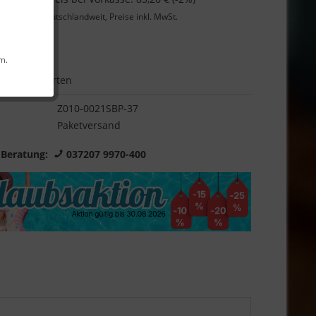
Lieferung
deutschlandweit, Preise inkl. MwSt.
Garantie
rn.
Bewerten
Z010-0021SBP-37
Paketversand
 Beratung:
037207 9970-400