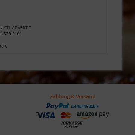
TN STL ADVERT T
N570-0101
00 €
Zahlung & Versand