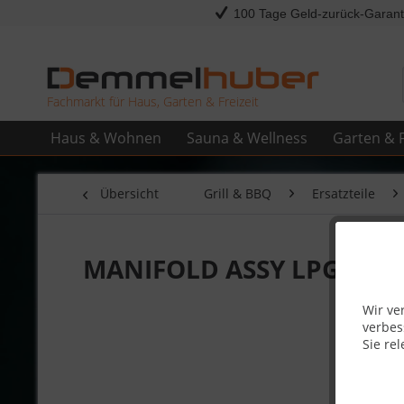
100 Tage Geld-zurück-Garant
Fachmarkt für Haus, Garten & Freizeit
Haus & Wohnen
Sauna & Wellness
Garten & F
Übersicht
Grill & BBQ
Ersatzteile
MANIFOLD ASSY LPG 37MB
Wir ve
verbes
Sie rel