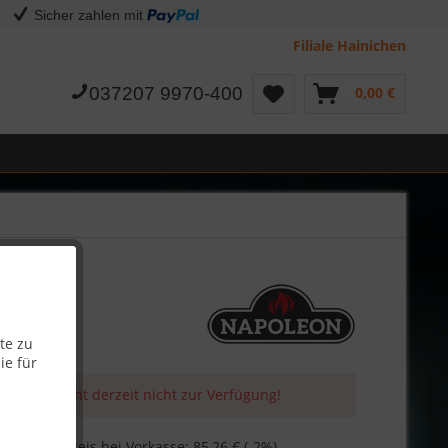
Sicher zahlen mit
Filiale Hainichen
037207 9970-400
0,00 €
te zu
ie für
 Artikel steht derzeit nicht zur Verfügung!
€
Skonto-Preis bei Vorkasse: 85,26 € (-2%)