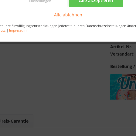
Alle akzeptieren
Einstellungen
Kostenlose 
Best-Preis-
Alle ablehnen
en Ihre Einwilligungsentscheidungen jederzeit in Ihren Datenschutzeinstellungen ände
hutz
|
Impressum
Merken
Artikel-Nr.:
Versandart:
Bestellung /
Preis-Garantie