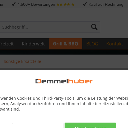
ie
4.500+ Bewertungen
Kauf auf Rechnung
reizeit
Kinderwelt
Grill & BBQ
BLOG
Kontakt
Sonstige Ersatzteile
AR T410 #Z010-0021SBP-37
rwenden Cookies und Third-Party-Tools, um die Leistung der Websi
sern, Analysen durchzuführen und Ihnen Inhalte bereitzustellen, d
evant sind.
Dieser
87,00 