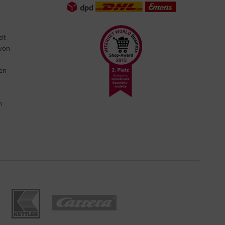
eit
 von
ten
n