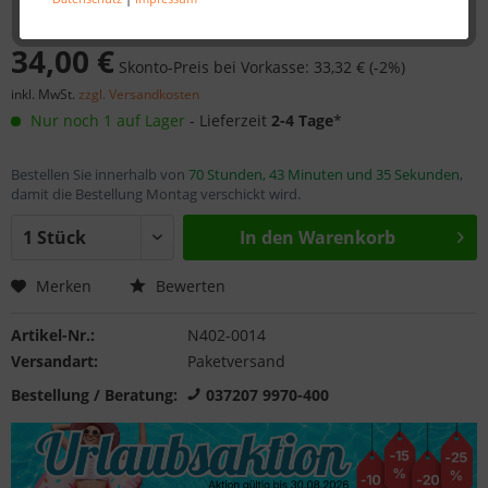
34,00 €
Skonto-Preis bei Vorkasse: 33,32 € (-2%)
inkl. MwSt.
zzgl. Versandkosten
Nur noch 1 auf Lager
- Lieferzeit
2-4 Tage
*
Bestellen Sie innerhalb von
70 Stunden, 43 Minuten und 35 Sekunden
,
damit die Bestellung Montag verschickt wird.
In den
Warenkorb
Merken
Bewerten
Artikel-Nr.:
N402-0014
Versandart:
Paketversand
Bestellung / Beratung:
037207 9970-400