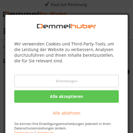
Kauf auf Rechnung
Menü
Wir verwenden Cookies und Third-Party-Tools, um
Übersicht
Sonstige Ersatzteile
die Leistung der Website zu verbessern, Analysen
durchzuführen und Ihnen Inhalte bereitzustellen,
LIGHT LEFT PRO665/825 #N402-0014
die für Sie relevant sind.
Einstellungen
Alle akzeptieren
Alle ablehnen
Sie können Ihre Einwilligungsentscheidungen jederzeit in Ihren
Datenschutzeinstellungen ändern.
Datenschutz
|
Impressum