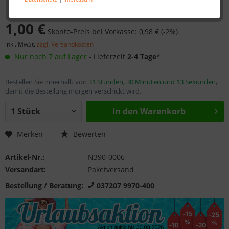
1,00 €
Skonto-Preis bei Vorkasse: 0,98 € (-2%)
inkl. MwSt.
zzgl. Versandkosten
Nur noch 7 auf Lager
- Lieferzeit
2-4 Tage
*
Bestellen Sie innerhalb von
31 Stunden, 30 Minuten und 13 Sekunden
,
damit die Bestellung morgen verschickt wird.
In den
Warenkorb
Merken
Bewerten
Artikel-Nr.:
N390-0006
Versandart:
Paketversand
Bestellung / Beratung:
037207 9970-400