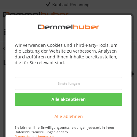
Kauf auf Rechnung
Menü
Wir verwenden Cookies und Third-Party-Tools, um
Übersicht
Sonstige Ersatzteile
die Leistung der Website zu verbessern, Analysen
durchzuführen und Ihnen Inhalte bereitzustellen,
LATCH 285-STAND #N390-0006
die für Sie relevant sind.
Einstellungen
Alle akzeptieren
Alle ablehnen
Sie können Ihre Einwilligungsentscheidungen jederzeit in Ihren
Datenschutzeinstellungen ändern.
Datenschutz
|
Impressum