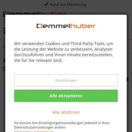
Kauf auf Rechnung
Menü
Wir verwenden Cookies und Third-Party-Tools, um
Übersicht
Sonstige Ersatzteile
die Leistung der Website zu verbessern, Analysen
durchzuführen und Ihnen Inhalte bereitzustellen,
KIT DOORS DOUBLE BLK P450 #N370-
die für Sie relevant sind.
0539K
Einstellungen
Alle akzeptieren
Alle ablehnen
Sie können Ihre Einwilligungsentscheidungen jederzeit in Ihren
Datenschutzeinstellungen ändern.
Datenschutz
|
Impressum