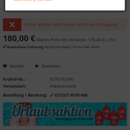
Dieser Artikel steht derzeit nicht zur Verfügung!
180,00 €
Skonto-Preis bei Vorkasse: 176,40 € (-2%)
Kostenlose Lieferung
deutschlandweit, Preise inkl. MwSt.
Merken
Bewerten
Artikel-Nr.:
N370-0539K
Versandart:
Paketversand
Bestellung / Beratung:
037207 9970-400