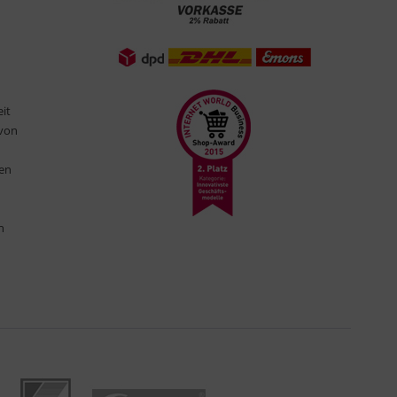
eit
 von
ten
n