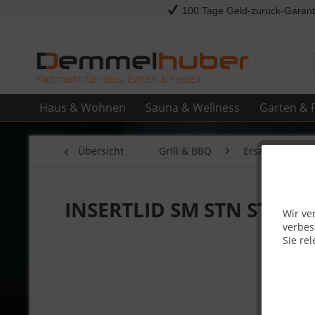
100 Tage Geld-zurück-Garant
Fachmarkt für Haus, Garten & Freizeit
Haus & Wohnen
Sauna & Wellness
Garten & F
Übersicht
Grill & BBQ
Ersatzteile
INSERTLID SM STN STL 75
Wir ve
verbes
Sie rel