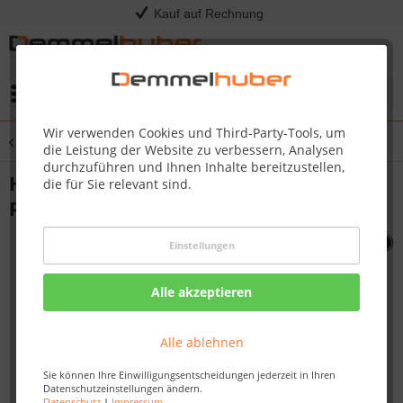
Kauf auf Rechnung
Menü
Wir verwenden Cookies und Third-Party-Tools, um
Übersicht
Sonstige Ersatzteile
die Leistung der Website zu verbessern, Analysen
durchzuführen und Ihnen Inhalte bereitzustellen,
HANDLE BOTTOM SPLIT TQ285 TQ2 85X
die für Sie relevant sind.
PRO285X #N325-0082B-SER
Einstellungen
Alle akzeptieren
Alle ablehnen
Sie können Ihre Einwilligungsentscheidungen jederzeit in Ihren
Datenschutzeinstellungen ändern.
Datenschutz
|
Impressum