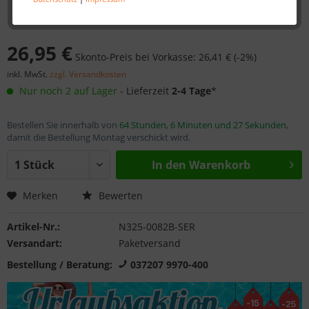
26,95 €
Skonto-Preis bei Vorkasse: 26,41 € (-2%)
inkl. MwSt.
zzgl. Versandkosten
Nur noch 2 auf Lager
- Lieferzeit
2-4 Tage
*
Bestellen Sie innerhalb von
64 Stunden, 6 Minuten und 27 Sekunden
,
damit die Bestellung Montag verschickt wird.
In den
Warenkorb
Merken
Bewerten
Artikel-Nr.:
N325-0082B-SER
Versandart:
Paketversand
Bestellung / Beratung:
037207 9970-400