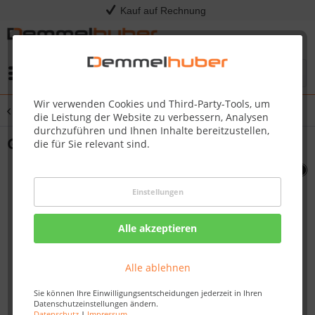
Kauf auf Rechnung
Menü
Wir verwenden Cookies und Third-Party-Tools, um
Übersicht
Sonstige Ersatzteile
die Leistung der Website zu verbessern, Analysen
durchzuführen und Ihnen Inhalte bereitzustellen,
GRIDCOOKING STN STL 425 #N305-0096
die für Sie relevant sind.
Einstellungen
Alle akzeptieren
Alle ablehnen
Sie können Ihre Einwilligungsentscheidungen jederzeit in Ihren
Datenschutzeinstellungen ändern.
Datenschutz
|
Impressum