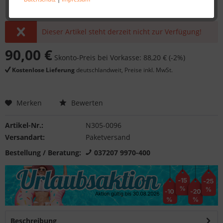
Dieser Artikel steht derzeit nicht zur Verfügung!
90,00 €
Skonto-Preis bei Vorkasse: 88,20 € (-2%)
Kostenlose Lieferung
deutschlandweit, Preise inkl. MwSt.
Merken
Bewerten
Artikel-Nr.:
N305-0096
Versandart:
Paketversand
Bestellung / Beratung:
037207 9970-400
Beschreibung